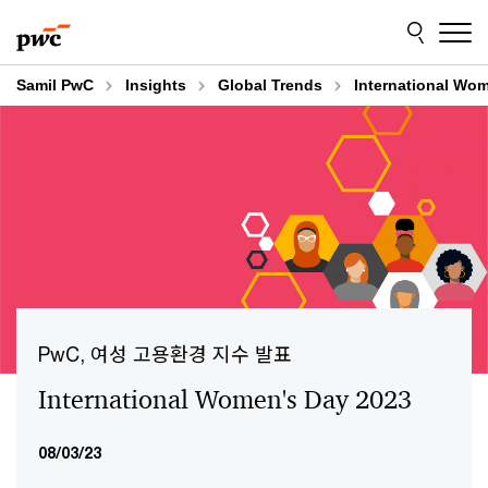
Skip
Skip
to
to
content
footer
Samil PwC
Insights
Global Trends
International Wo
PwC, 여성 고용환경 지수 발표
International Women's Day 2023
08/03/23