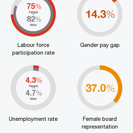
75
%
14.3
%
Female
&nbsp;
82
%
Male
Labour force
Gender pay gap
participation rate
4.3
%
37.0
%
Female
&nbsp;
4.7
%
Male
Unemployment rate
Female board
representation