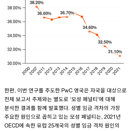
38.20%
38.20%
38.00%
36.70%
36.70%
36.60%
36.60%
36.00%
34.60%
34.60%
34.00%
32.50%
32.50%
32.00%
31.10%
31.10%
30.00%
2014
2021
2015
2000
2016
2007
2017
2011
2018
2012
2019
2013
2020
End of interactive chart.
한편, 이번 연구를 주도한 PwC 영국은 자국을 대상으로
전체 보고서 주제와는 별도로 ‘모성 페널티’에 대해
분석한 결과를 함께 발표했다. 성별 임금 격차의 가장
주요한 원인으로 꼽히고 있는 모성 페널티는, 2021년
OECD에 속한 유럽 25개국의 성별 임금 격차 원인의