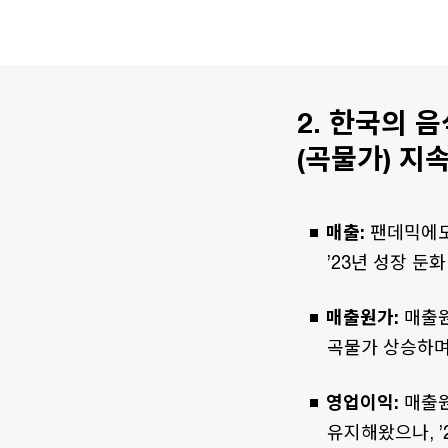
2.
한국의 음
(곡물가) 지
매출:
팬데믹에도
’23년 성장 둔화
매출원가:
매출원
곡물가 상승하며
영업이익:
매출원
유지해왔으나, ’