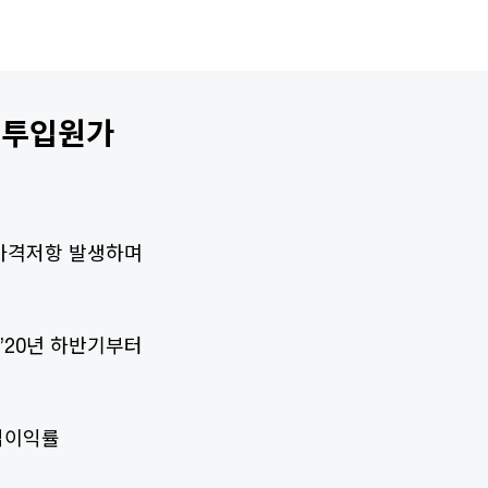
은 투입원가
가격저항 발생하며
’20년 하반기부터
업이익률