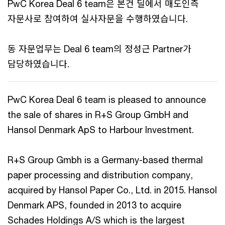
PwC Korea Deal 6 team은 본건 딜에서 매도인측
자문사로 참여하여 실사자문을 수행하였습니다.
동 자문업무는 Deal 6 team의 정성근 Partner가
담당하였습니다.
PwC Korea Deal 6 team is pleased to announce
the sale of shares in R+S Group GmbH and
Hansol Denmark ApS to Harbour Investment.
R+S Group Gmbh is a Germany-based thermal
paper processing and distribution company,
acquired by Hansol Paper Co., Ltd. in 2015. Hansol
Denmark APS, founded in 2013 to acquire
Schades Holdings A/S which is the largest