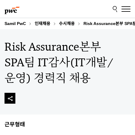
Skip
Skip
to
to
content
footer
Samil PwC
인재채용
수시채용
Risk Assurance본부 SP
Risk Assurance본부
SPA팀 IT감사(IT개발/
운영) 경력직 채용
근무형태