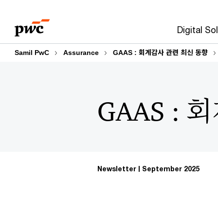
Skip
Skip
to
to
Digital So
content
footer
Samil PwC
Assurance
GAAS : 회계감사 관련 최신 동향
GAAS :
Newsletter
September 2025