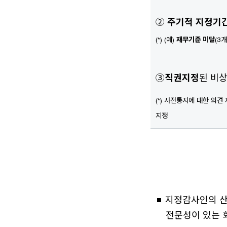
②
주기적 지정기간
(*) (예)
재무기준 미달
(3
③
직권지정
된 비
(*) 사전통지에 대한 의견
지정
지정감사인의 산
전문성이 있는 