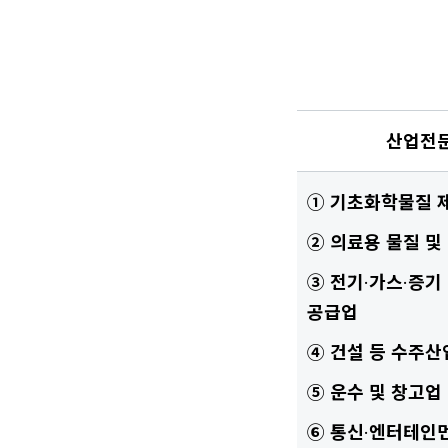
산업전문
① 기초화학물질 
② 의료용 물질 및
③ 전기
·
가스
·
증기
공급업
④ 건설 등 수주산
⑤ 운수 및 창고업
⑥ 통신
·
엔터테인