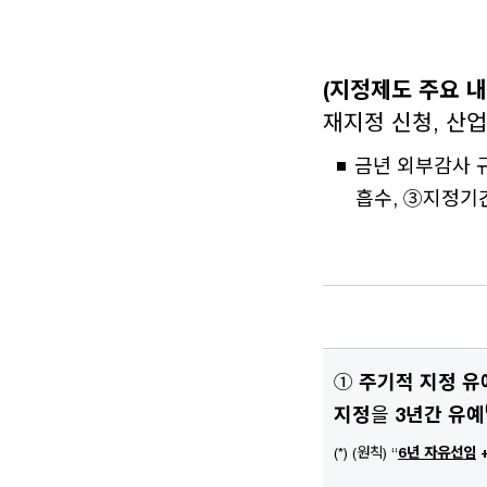
(지정제도 주요 
재지정 신청, 산
금년 외부감사 
흡수, ③지정기
①
주기적 지정
유
지정
을
3년간 유예
(*) (원칙) “
6년 자유선임
+