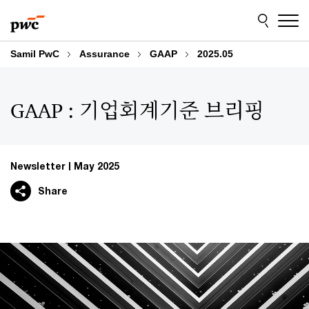
Skip
Skip
to
to
content
footer
Samil PwC
Assurance
GAAP
2025.05
GAAP : 기업회계기준 브리핑
Newsletter
May 2025
Share