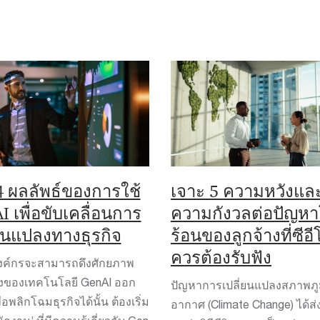
 4 ผลลัพธ์ของการใช้
เจาะ 5 ความหวังแล
 เพื่อขับเคลื่อนการ
ความกังวลต่อปัญห
่ยนแปลงทางธุรกิจ
ร้อนของลูกจ้างที่ซีอี
ควรต้องรับฟัง
องค์กรจะสามารถดึงศักยภาพ
ริงของเทคโนโลยี GenAI ออก
ปัญหาการเปลี่ยนแปลงสภาพภู
่อพลิกโฉมธุรกิจได้นั้น ต้องเริ่ม
อากาศ (Climate Change) ได้ส