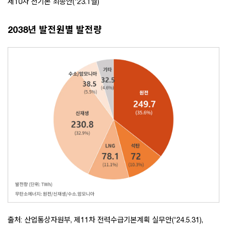
제10차 전기본 최종안('23.1월)
2038년 발전원별 발전량
출처: 산업통상자원부, 제11차 전력수급기본계획 실무안('24.5.31),