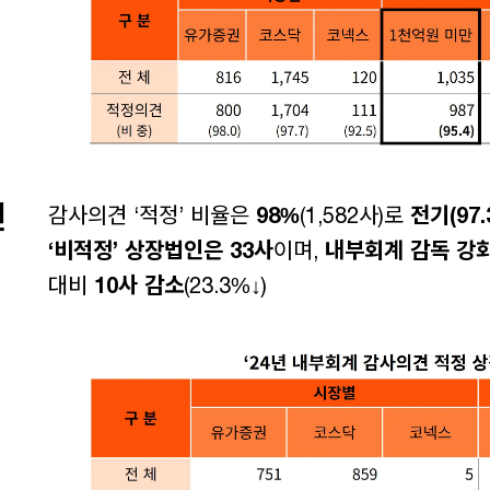
견
감사의견 ‘적정’ 비율은
98%
(1,582사)로
전기(97.
‘비적정’ 상장법인은 33사
이며,
내부회계 감독 강
대비
10사 감소
(23.3%↓)