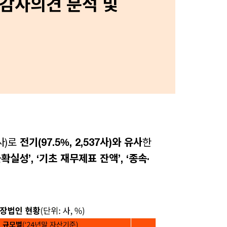
 감사의견 분석 및
5사)로
전기(97.5%, 2,537사)와 유사
한
확실성’, ‘기초 재무제표 잔액’, ‘종속·