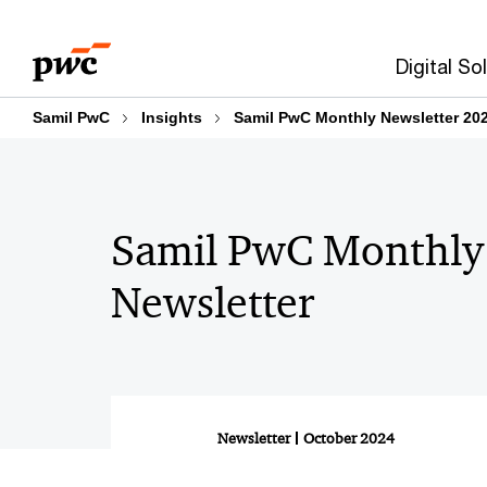
Skip
Skip
to
to
Digital So
content
footer
Samil PwC
Insights
Samil PwC Monthly Newsletter 20
Samil PwC Monthly
Newsletter
Newsletter
October 2024