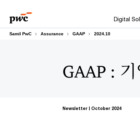
Skip
Skip
to
to
Digital So
content
footer
Samil PwC
Assurance
GAAP
2024.10
GAAP :
Newsletter
October 2024