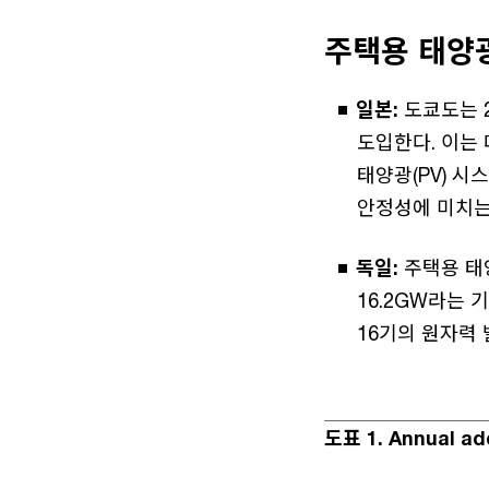
주택용 태양
일본:
도쿄도는 
도입한다. 이는
태양광(PV) 시
안정성에 미치는
독일:
주택용 태양
16.2GW라는 
16기의 원자력
도표 1. Annual add