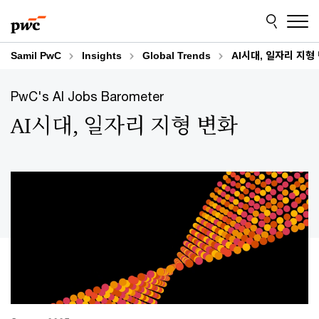
Skip
Skip
to
to
content
footer
Samil PwC
Insights
Global Trends
AI시대, 일자리 지형
PwC's AI Jobs Barometer
AI시대, 일자리 지형 변화