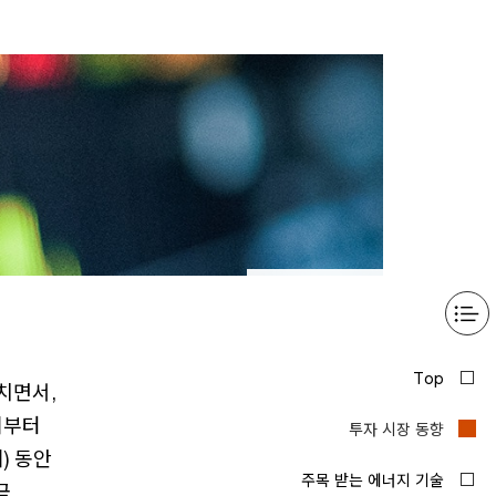
치면서,
기부터
) 동안
금