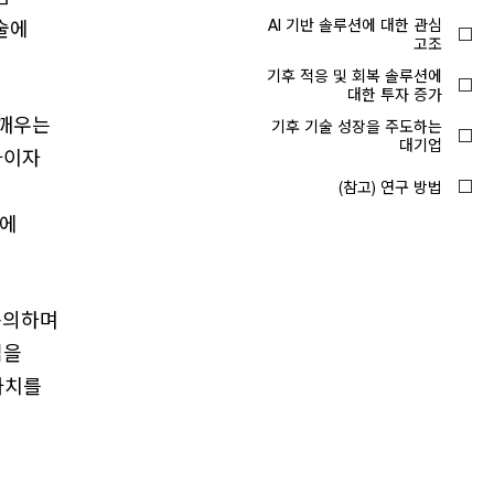
기술에
일깨우는
자이자
자에
 동의하며
심을
가치를