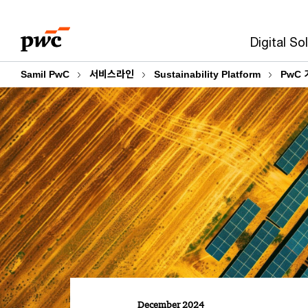
Skip
Skip
to
to
Digital So
content
footer
Samil PwC
서비스라인
Sustainability Platform
PwC 
December 2024