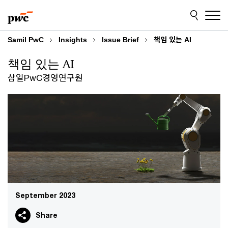
Skip
Skip
to
to
content
footer
Samil PwC
Insights
Issue Brief
책임 있는 AI
책임 있는 AI
삼일PwC경영연구원
September 2023
Share