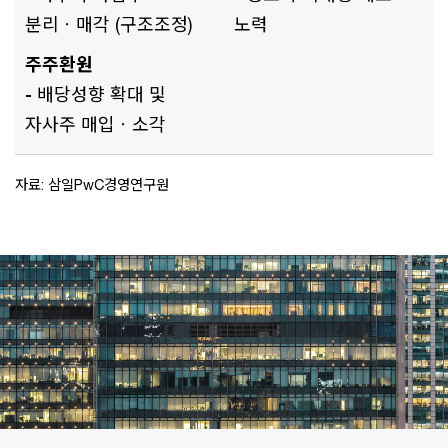
분리ㆍ매각 (구조조정)
노력
주주환원
-
배당성향 확대 및
자사주 매입ㆍ소각
자료: 삼일PwC경영연구원