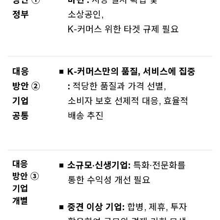
정부
소상공인,
K-커머스 위한 타겟 규제 필요
대응
K-커머스만의 품질, 서비스에 집중
방안 ②
:
적당한 품질과 가격 선별,
기업
소비자 보호 선제적 대응, 효율적
공통
배송 추진
대응
소규모·신생기업:
특화·전문화를
방안 ③
통한 수익성 개선 필요
기업
개별
중견 이상 기업:
합병, 제휴, 투자