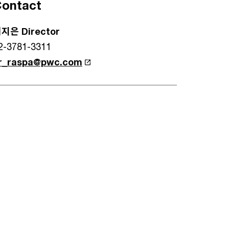
ontact
지은 Director
2-3781-3311
r_raspa@pwc.com