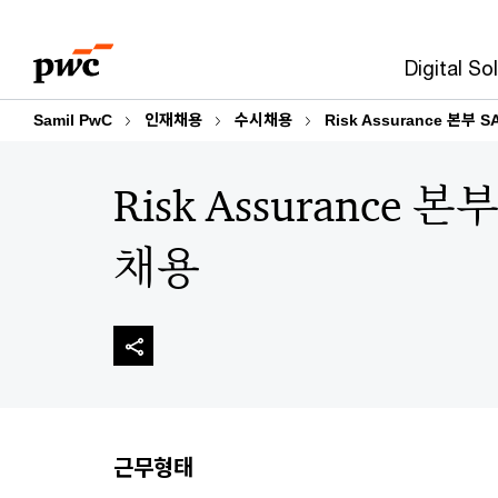
Skip
Skip
to
to
Digital So
content
footer
Samil PwC
인재채용
수시채용
Risk Assurance 본부
Risk Assurance
채용
근무형태