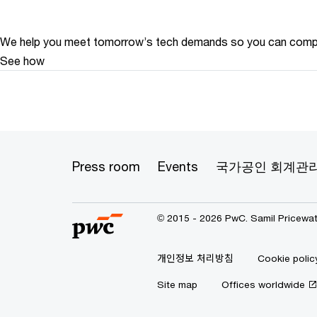
We help you meet tomorrow’s tech demands
so you can
compe
See how
Press room
Events
국가공인 회계관
© 2015 - 2026 PwC. Samil Pricewat
개인정보 처리방침
Cookie polic
Site map
Offices worldwide