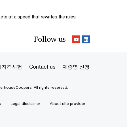
te at a speed that rewrites the rules
Follow us
리자격시험
Contact us
제증명 신청
erhouseCoopers. All rights reserved.
y
Legal disclaimer
About site provider