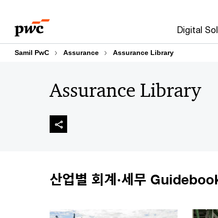
Skip
Skip
to
to
Digital So
content
footer
Samil PwC
Assurance
Assurance Library
Assurance Library
산업별 회계·세무 Guideboo