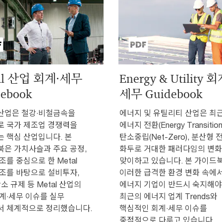
al 산업 회계·세무
Energy & Utility 회
ebook
세무 Guidebook
l 산업은 철강·비철금속을
에너지 및 유틸리티 산업은 최
로 국가 제조업 경쟁력을
에너지 전환(Energy Transition
 핵심 산업입니다. 본
탄소중립(Net-Zero), 분산형
은 가치사슬과 주요 공정,
화두로 거대한 패러다임의 변
조를 중심으로 한 Metal
맞이하고 있습니다. 본 가이드
조를 바탕으로 설비투자,
이러한 급격한 환경 변화 속에
소 규제 등 Metal 산업의
에너지 기업이 반드시 숙지해야
계·세무 이슈를 실무
최근의 에너지 업계 Trends와
서 체계적으로 정리했습니다.
핵심적인 회계·세무 이슈를
중점적으로 다루고 있습니다.