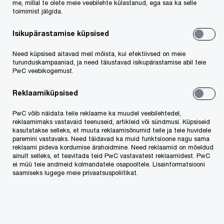
Advokaadibüroo PwC Legal Eesti 2021. aasta
me, millal te olete meie veebilehte külastanud, ega saa ka selle
kaalukamad projektid
toimimist jälgida.
Isikupärastamise küpsised
Need küpsised aitavad meil mõista, kui efektiivsed on meie
turunduskampaaniad, ja need täiustavad isikupärastamise abil teie
PwC veebikogemust.
Reklaamiküpsised
PwC võib näidata teile reklaame ka muudel veebilehtedel,
reklaamimaks vastavaid teenuseid, artikleid või sündmusi. Küpsiseid
kasutatakse selleks, et muuta reklaamisõnumid teile ja teie huvidele
paremini vastavaks. Need täidavad ka muid funktsioone nagu sama
reklaami pideva kordumise ärahoidmine. Need reklaamid on mõeldud
ainult selleks, et teavitada teid PwC vastavatest reklaamidest. PwC
ei müü teie andmeid kolmandatele osapooltele. Lisainformatsiooni
saamiseks lugege meie privaatsuspoliitikat.
Maksu- ja raamatupidamistiimi 2021. aasta
kaalukamad tööd