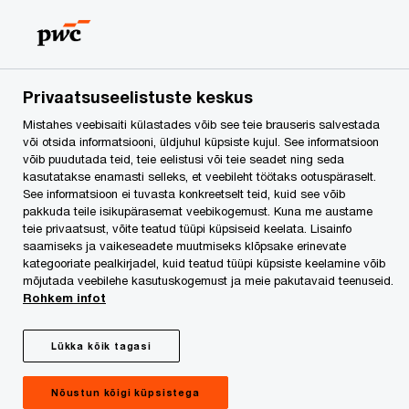
Skip
Skip
to
to
content
footer
PwC Eesti
PwC Eesti 2021. aasta
Privaatsuseelistuste keskus
Mistahes veebisaiti külastades võib see teie brauseris salvestada
või otsida informatsiooni, üldjuhul küpsiste kujul. See informatsioon
võib puudutada teid, teie eelistusi või teie seadet ning seda
kasutatakse enamasti selleks, et veebileht töötaks ootuspäraselt.
See informatsioon ei tuvasta konkreetselt teid, kuid see võib
pakkuda teile isikupärasemat veebikogemust. Kuna me austame
teie privaatsust, võite teatud tüüpi küpsiseid keelata. Lisainfo
saamiseks ja vaikeseadete muutmiseks klõpsake erinevate
PwC Eesti 2021. aasta
kategooriate pealkirjadel, kuid teatud tüüpi küpsiste keelamine võib
mõjutada veebilehe kasutuskogemust ja meie pakutavaid teenuseid.
Rohkem infot
Lükka kõik tagasi
Nõustun kõigi küpsistega