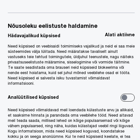
2021. aasta oli PwC Eesti jaoks
mitmekülgne ja töökas. Tutvu siin
lähemalt meie olulisemate
Nõusoleku eelistuste haldamine
projektidega.
Alati aktiivne
Hädavajalikud küpsised
Need küpsised on veebisaidi toimimiseks vajalikud ja neid ei saa meie
süsteemides välja lülitada. Need määratakse tavaliselt ainult
vastuseks teie tehtud toimingutele, üldjuhul teenustele, nagu näiteks
privaatsuseelistuste määramine, sisselogimine või vormide täitmine.
Te saate seadistada oma brauseri neid küpsiseid blokeerima või
nende eest hoiatama, kuid sel juhul mõned veebilehe osad ei tööta.
Need küpsised ei salvesta isiku tuvastamist võimaldavat
informatsiooni.
Analüütilised küpsised
Need küpsised võimaldavad meil loendada külastuste arvu ja allikaid,
et saaksime hinnata ja parandada oma veebilehe tööd. Need aitavad
meil teada saada, millised lehed on kõige populaarsemad või kõige
vähem populaarsed, ning näha, kuidas külastajad veebil ringi liiguvad.
Kogu informatsioon, mida need küpsised koguvad, koondatakse
kokku ja on seega anonüümne. Kui te neid küpsiseid keelate, ei tea