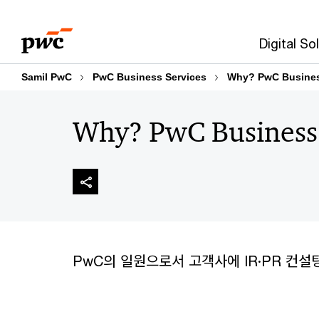
Skip
Skip
to
to
Digital So
content
footer
Samil PwC
PwC Business Services
Why? PwC Busines
Why? PwC Business 
PwC의 일원으로서 고객사에 IR·PR 컨설