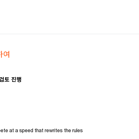
하여
검토 진행
te at a speed that rewrites the rules