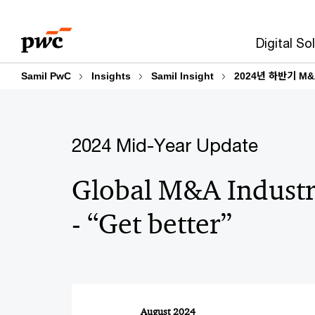
Skip
Skip
to
to
Digital So
content
footer
Samil PwC
Insights
Samil Insight
2024년 하반기 M
2024 Mid-Year Update
Global M&A Industr
- “Get better”
August 2024