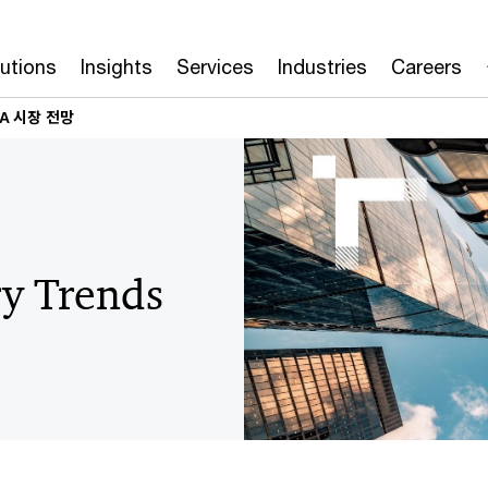
lutions
Insights
Services
Industries
Careers
&A 시장 전망
y Trends