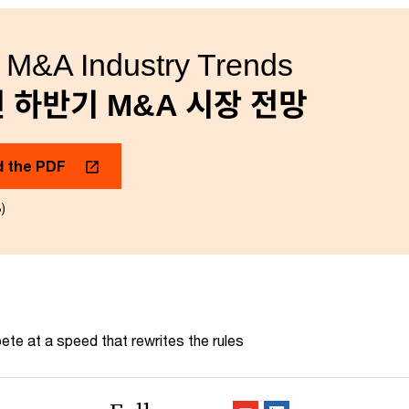
 M&A Industry Trends
년 하반기 M&A 시장 전망
 the PDF
)
te at a speed that rewrites the rules