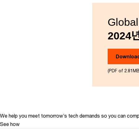
Global
2024
Download
(PDF of 2.81MB
We help you meet tomorrow’s tech demands
so you can
compe
See how