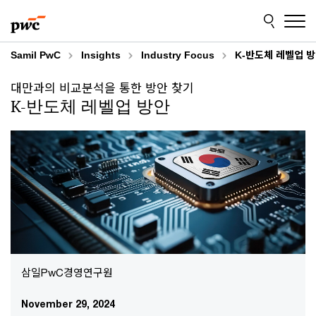
Skip
Skip
to
to
content
footer
Samil PwC
Insights
Industry Focus
K-반도체 레벨업 
대만과의 비교분석을 통한 방안 찾기
K-반도체 레벨업 방안
삼일PwC경영연구원
November 29, 2024