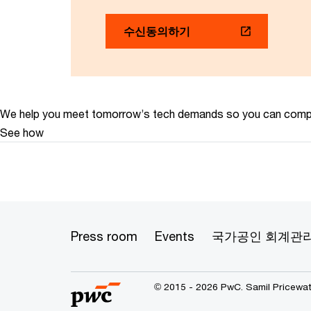
수신동의하기
We help you meet tomorrow’s tech demands
so you can
compe
See how
Press room
Events
국가공인 회계관
© 2015 - 2026 PwC. Samil Pricewat