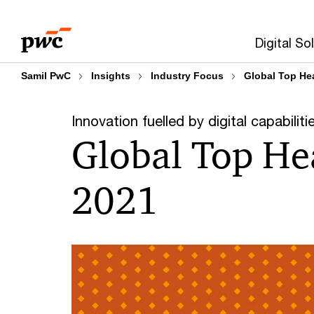
Skip
Skip
to
to
Digital So
content
footer
Samil PwC
Insights
Industry Focus
Global Top Hea
Innovation fuelled by digital capabiliti
Global Top Hea
2021