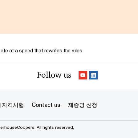
te at a speed that rewrites the rules
Follow us
리자격시험
Contact us
제증명 신청
erhouseCoopers. All rights reserved.