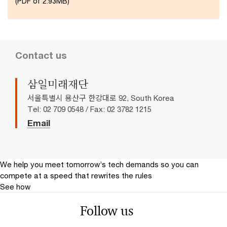
(PDF of 2.93MB)
Contact us
삼일미래재단
서울특별시 용산구 한강대로 92, South Korea
Tel: 02 709 0548 / Fax: 02 3782 1215
Email
We help you meet tomorrow’s tech demands
so you can
compete at a speed that rewrites the rules
See how
Follow us