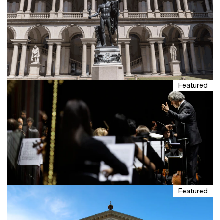
Featured
Pinacoteca di Brera
Vogliamo sostenere la crescita del Paese valorizzando
il suo patrimonio culturale. La collaborazione con la
Pinacoteca di Brera crea nuove occasioni di
condivisione con il territorio.
Featured
Riccardo Muti Italian Opera