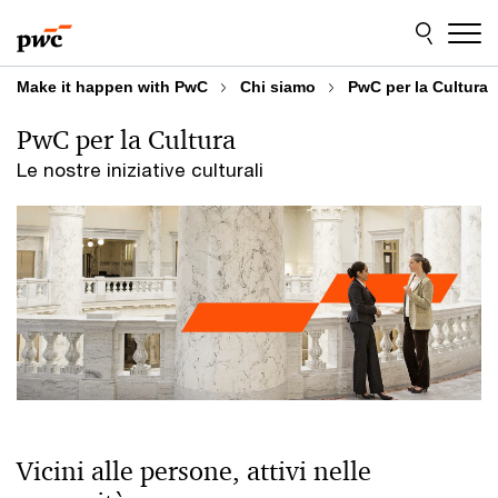
Skip
Skip
to
to
content
footer
Make it happen with PwC
Chi siamo
PwC per la Cultura
PwC per la Cultura
Le nostre iniziative culturali
Vicini alle persone, attivi nelle