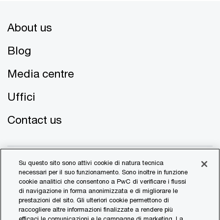
About us
Blog
Media centre
Uffici
Contact us
Su questo sito sono attivi cookie di natura tecnica
necessari per il suo funzionamento. Sono inoltre in funzione
cookie analitici che consentono a PwC di verificare i flussi
di navigazione in forma anonimizzata e di migliorare le
© 2017 - 2026 PwC. All rights reserved. PwC refers to the
prestazioni del sito. Gli ulteriori cookie permettono di
PwC network and/or one or more of its member firms, each
raccogliere altre informazioni finalizzate a rendere più
of which is a separate legal entity. Please see
efficaci le comunicazioni e le campagne di marketing. La