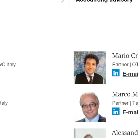
Mario Cr
wC Italy
Partner | O
E-mai
Marco M
taly
Partner | T
E-mai
Alessand