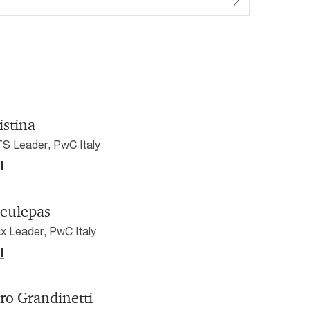
istina
TS Leader, PwC Italy
l
eulepas
ax Leader, PwC Italy
l
ro Grandinetti