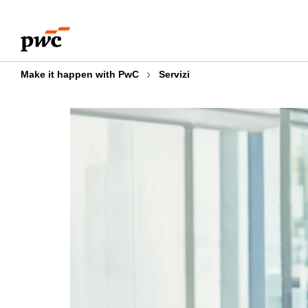
Skip
Skip
to
to
content
footer
Make it happen with PwC
Servizi