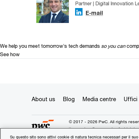
Partner | Digital Innovation 
E-mail
We help you meet tomorrow’s tech demands
so you can
compe
See how
About us
Blog
Media centre
Uffici
© 2017 - 2026 PwC. All rights res
its member firms, each of which is 
further details.
Su questo sito sono attivi cookie di natura tecnica necessari per il suo