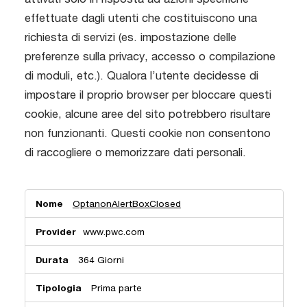
effettuate dagli utenti che costituiscono una
richiesta di servizi (es. impostazione delle
preferenze sulla privacy, accesso o compilazione
di moduli, etc.). Qualora l’utente decidesse di
impostare il proprio browser per bloccare questi
cookie, alcune aree del sito potrebbero risultare
non funzionanti. Questi cookie non consentono
di raccogliere o memorizzare dati personali.
Cookie
OptanonAlertBoxClosed
tecnici
(o
strettamente
www.pwc.com
necessari)
364 Giorni
Prima parte