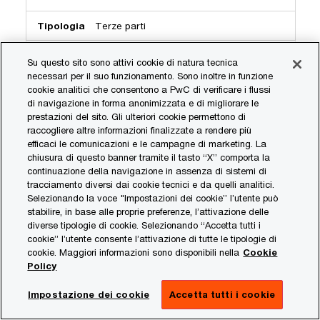
Terze parti
Su questo sito sono attivi cookie di natura tecnica
Questo dominio è di proprietà di Adobe. La
necessari per il suo funzionamento. Sono inoltre in funzione
principale attività commerciale è: Pubblicità
cookie analitici che consentono a PwC di verificare i flussi
di navigazione in forma anonimizzata e di migliorare le
prestazioni del sito. Gli ulteriori cookie permettono di
raccogliere altre informazioni finalizzate a rendere più
everest_g_v2
efficaci le comunicazioni e le campagne di marketing. La
chiusura di questo banner tramite il tasto “X” comporta la
everesttech.net
continuazione della navigazione in assenza di sistemi di
tracciamento diversi dai cookie tecnici e da quelli analitici.
Pochi secondi
Selezionando la voce "Impostazioni dei cookie” l’utente può
stabilire, in base alle proprie preferenze, l’attivazione delle
Terze parti
diverse tipologie di cookie. Selezionando “Accetta tutti i
cookie” l’utente consente l’attivazione di tutte le tipologie di
cookie. Maggiori informazioni sono disponibili nella
Cookie
Questo dominio è di proprietà di Adobe. La
Policy
principale attività commerciale è: Pubblicità
Impostazione dei cookie
Accetta tutti i cookie