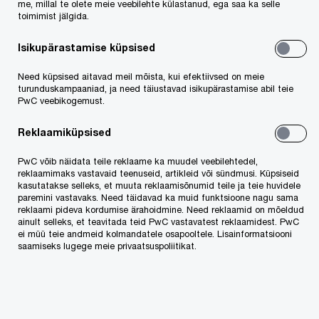
me, millal te olete meie veebilehte külastanud, ega saa ka selle
seas. Lisaks globaalse uuringu teemadele
toimimist jälgida.
palusime Baltikumi tippjuhtidel vastata ka
Isikupärastamise küpsised
mõningatele täiendavatele, kohalikku
majanduskeskkonda puudutavatele küsimustele.
Need küpsised aitavad meil mõista, kui efektiivsed on meie
turunduskampaaniad, ja need täiustavad isikupärastamise abil teie
PwC veebikogemust.
Järgnevas kokkuvõttes jagame Sinuga
Reklaamiküpsised
Eesti, Baltikumi ning maailma tippjuhtide
nägemust majanduse hetkeseisust ja
PwC võib näidata teile reklaame ka muudel veebilehtedel,
reklaamimaks vastavaid teenuseid, artikleid või sündmusi. Küpsiseid
tulevikuprognoosidest.
kasutatakse selleks, et muuta reklaamisõnumid teile ja teie huvidele
paremini vastavaks. Need täidavad ka muid funktsioone nagu sama
reklaami pideva kordumise ärahoidmine. Need reklaamid on mõeldud
ainult selleks, et teavitada teid PwC vastavatest reklaamidest. PwC
ei müü teie andmeid kolmandatele osapooltele. Lisainformatsiooni
saamiseks lugege meie privaatsuspoliitikat.