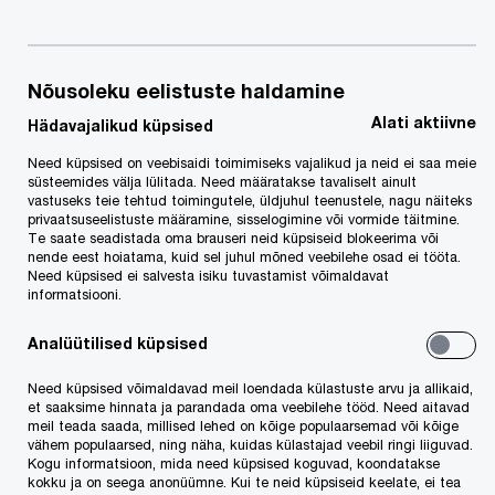
raport
Nõusoleku eelistuste haldamine
Alati aktiivne
Hädavajalikud küpsised
Need küpsised on veebisaidi toimimiseks vajalikud ja neid ei saa meie
PwC tutvustas jaanuaris 2020 Davosi
süsteemides välja lülitada. Need määratakse tavaliselt ainult
vastuseks teie tehtud toimingutele, üldjuhul teenustele, nagu näiteks
Maailma Majandusfoorumil järjekordse, arvult juba
privaatsuseelistuste määramine, sisselogimine või vormide täitmine.
Te saate seadistada oma brauseri neid küpsiseid blokeerima või
23. üleilmse tippjuhtide uuringu ’PwC Global
nende eest hoiatama, kuid sel juhul mõned veebilehe osad ei tööta.
Need küpsised ei salvesta isiku tuvastamist võimaldavat
CEO Survey’ tulemusi. Maailma ühe
informatsiooni.
esinduslikuima ja pikaealisima
Analüütilised küpsised
ettevõtlusvaldkonna uuringu käigus küsitleti
seekord 3501 tippjuhti 83 riigist.
Need küpsised võimaldavad meil loendada külastuste arvu ja allikaid,
et saaksime hinnata ja parandada oma veebilehe tööd. Need aitavad
meil teada saada, millised lehed on kõige populaarsemad või kõige
Samaaegselt globaalse uuringuga viisime
vähem populaarsed, ning näha, kuidas külastajad veebil ringi liiguvad.
Kogu informatsioon, mida need küpsised koguvad, koondatakse
küsitluse läbi ka Eesti, Läti ja Leedu tippjuhtide
kokku ja on seega anonüümne. Kui te neid küpsiseid keelate, ei tea