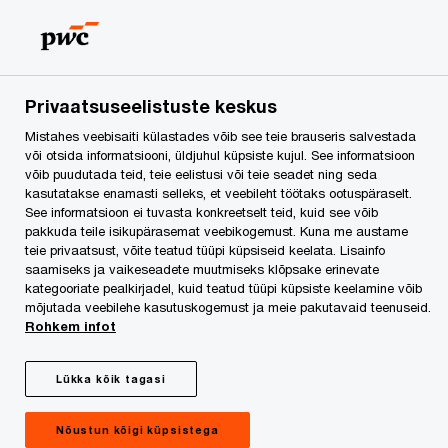
Skip
Skip
to
to
content
footer
Privaatsuseelistuste keskus
Mistahes veebisaiti külastades võib see teie brauseris salvestada
või otsida informatsiooni, üldjuhul küpsiste kujul. See informatsioon
võib puudutada teid, teie eelistusi või teie seadet ning seda
kasutatakse enamasti selleks, et veebileht töötaks ootuspäraselt.
See informatsioon ei tuvasta konkreetselt teid, kuid see võib
pakkuda teile isikupärasemat veebikogemust. Kuna me austame
teie privaatsust, võite teatud tüüpi küpsiseid keelata. Lisainfo
Navigeerimine
saamiseks ja vaikeseadete muutmiseks klõpsake erinevate
kategooriate pealkirjadel, kuid teatud tüüpi küpsiste keelamine võib
ebakindluse
mõjutada veebilehe kasutuskogemust ja meie pakutavaid teenuseid.
Rohkem infot
tõusulainel
Lükka kõik tagasi
PwC 23. iga-aastane globaalne
tippjuhtide uuring: CEO Survey Baltikumi
Nõustun kõigi küpsistega