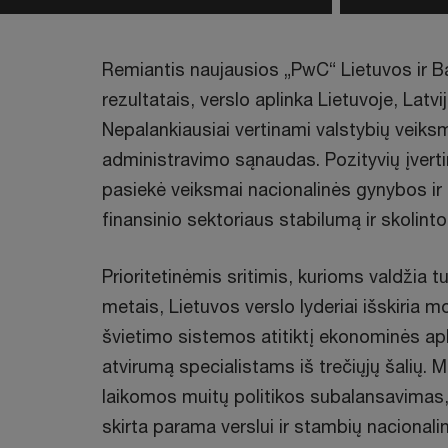
Remiantis naujausios „PwC“ Lietuvos ir B
rezultatais, verslo aplinka Lietuvoje, Latvi
Nepalankiausiai vertinami valstybių veiksm
administravimo sąnaudas. Pozityvių įvert
pasiekė veiksmai nacionalinės gynybos ir 
finansinio sektoriaus stabilumą ir skolin
Prioritetinėmis sritimis, kurioms valdžia 
metais, Lietuvos verslo lyderiai išskiria
švietimo sistemos atitiktį ekonominės ap
atvirumą specialistams iš trečiųjų šalių. M
laikomos muitų politikos subalansavimas,
skirta parama verslui ir stambių nacionalin