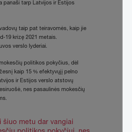
 panaši tarp Latvijos ir Estijos
vadovų taip pat teiravomės, kaip jie
d-19 krizę 2021 metais.
uvos verslo lyderiai.
 mokesčių politikos pokyčius, dėl
ažesnį kaip 15 % efektyvųjį pelno
tvijos ir Estijos verslo atstovų
nesiruošė, nes pasaulinės mokesčių
ms.
i šiuo metu dar vangiai
sčių politikos pokyčiui, nes