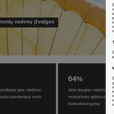
Š
s
a
p
 įmonių vadovų įžvalgos
s
s
i
Š
p
64%
Š
g
s
atsiliepia apie valdžios
tikisi daugiau valdžios d
l
r
erslui pandemijos metu
mokestinės aplinkos
s
konkurencingumui
s