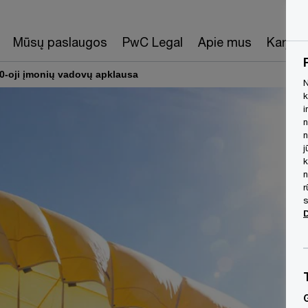
Mūsų paslaugos
PwC Legal
Apie mus
Karjera
0-oji įmonių vadovų apklausa
N
k
i
n
n
j
k
n
r
s