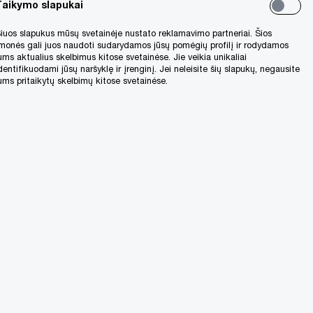
Taikymo slapukai
iuos slapukus mūsų svetainėje nustato reklamavimo partneriai. Šios
monės gali juos naudoti sudarydamos jūsų pomėgių profilį ir rodydamos
ums aktualius skelbimus kitose svetainėse. Jie veikia unikaliai
dentifikuodami jūsų naršyklę ir įrenginį. Jei neleisite šių slapukų, negausite
ums pritaikytų skelbimų kitose svetainėse.