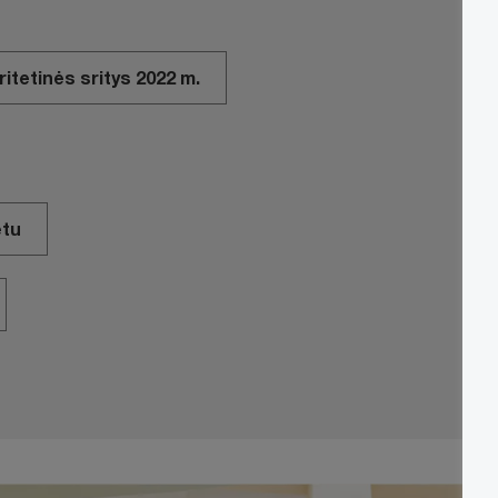
ritetinės sritys 2022 m.
etu