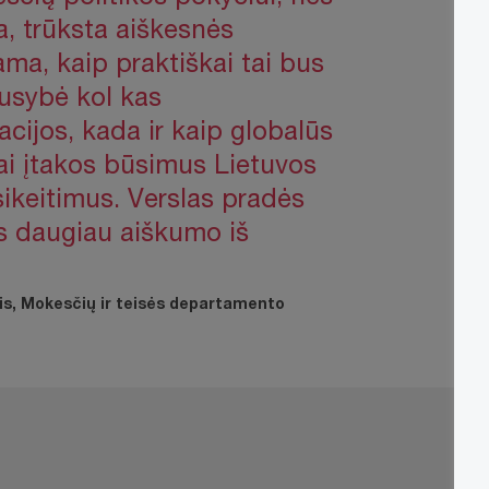
a, trūksta aiškesnės
ama, kaip praktiškai tai bus
usybė kol kas
cijos, kada ir kaip globalūs
ai įtakos būsimus Lietuvos
ikeitimus. Verslas pradės
aus daugiau aiškumo iš
is, Mokesčių ir teisės departamento