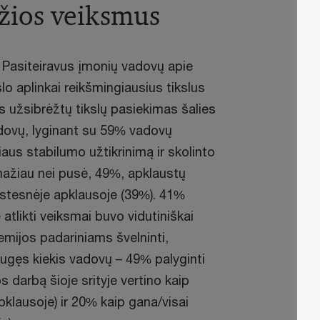
žios veiksmus
Pasiteiravus įmonių vadovų apie
o aplinkai reikšmingiausius tikslus
s užsibrėžtų tikslų pasiekimas šalies
dovų, lyginant su 59% vadovų
aus stabilumo užtikrinimą ir skolinto
mažiau nei pusė, 49%, apklaustų
kstesnėje apklausoje (39%). 41%
atlikti veiksmai buvo vidutiniškai
emijos padariniams švelninti,
augęs kiekis vadovų – 49% palyginti
 darbą šioje srityje vertino kaip
klausoje) ir 20% kaip gana/visai