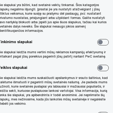
ie slapukai yra būtini, kad svetainė veiktų tinkamai. Šios kategorijos
lapukų negalima išjungti. Įprastai jie yra nustatyti atsižvelgiant į jūsų
tliktus veiksmus, kurie susiję su prašymu dėl paslaugų, pvz: nustatant
rivatumo nuostatas, prisijungiant arba užpildant formas. Galite nustatyti
avo naršyklę blokuoti arba įspėti jus apie šiuos slapukus, tačiau kai kurios
vetainės dalys neveiks. Šie slapukai nesaugo jokios asmenį
dentifikuojančios informacijos.
Tinkinimo slapukai
ie slapukai leidžia mums vertini mūsų reklamos kampanijų efektyvumą ir
ritaikant pagal jūsų poreikius pagerinti jūsų patirtį naršant PwC svetainę.
Veiklos slapukai
61%
ie slapukai leidžia mums suskaičiuoti apsilankymus ir srauto šaltinius, kad
alėtume išmatuoti ir pagerinti mūsų svetainės našumą. Jie padeda mums
užinoti, kurie svetainės puslapiai yra labiausiai ir mažiausiai populiarūs, ir
ėmesio
įmonių Lietuvoje skatina darbą
eidžia sekti, kuriuose puslapiuose lankosi vartotojai. Visa informacija, kurią
enka šie slapukai, yra apibendrinta ir todėl anoniminė. Jei nepriimsite šių
nuotoliniu būdu
lapukų, mes nežinosime, kada jūs lankotės mūsų svetainėje ir negalėsite
tebėti jos veikimo.