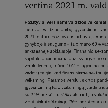
vertina 2021 m. vald
Pozityviai vertinami valdžios veiksmai.
Lietuvos valdžios darbą įgyvendinant versl
2021 metais, pozityviausiai buvo įvertinta
gynyboje ir saugume – taip mano 60% va
ankstesnėje apklausoje. Finansinio sektori
kapitalo prieinamumą pozityviai įvertino 
verslo lyderių, tačiau 10% daugiau nei an
vadovų teigia, kad finansiniame sektoriuje 
veiksmingi. Paramos verslui, skirtos pand
įgyvendinimą kaip veiksmingą įvardino iš
su 27% anksčiau. 31% apklaustųjų valdžios
vidutiniškai sėkmingą (36% ankstesnėje ap