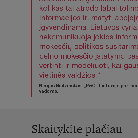
kol kas tai atrodo labai tolim
informacijos ir, matyt, abejoj
įgyvendinama. Lietuvos vyria
nekomunikuoja jokios informa
mokesčių politikos susitarim
pelno mokesčio įstatymo pas
vertinti ir modeliuoti, kai g
vietinės valdžios.“
Nerijus Nedzinskas, „PwC“ Lietuvoje partner
vadovas.
Skaitykite plačiau