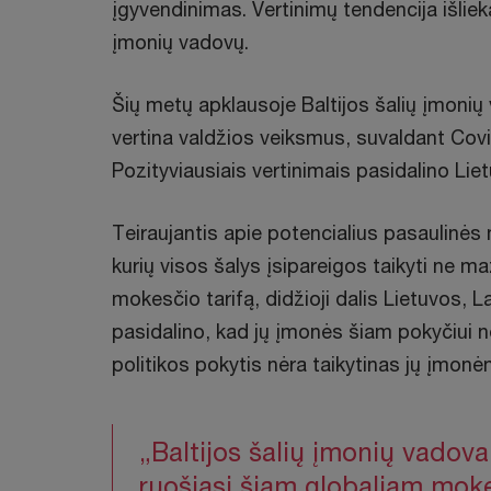
įgyvendinimas. Vertinimų tendencija išlieka
įmonių vadovų.
Šių metų apklausoje Baltijos šalių įmonių 
vertina valdžios veiksmus, suvaldant Covi
Pozityviausiais vertinimais pasidalino Liet
Teiraujantis apie potencialius pasaulinės
kurių visos šalys įsipareigos taikyti ne m
mokesčio tarifą, didžioji dalis Lietuvos, La
pasidalino, kad jų įmonės šiam pokyčiui 
politikos pokytis nėra taikytinas jų įmonė
„Baltijos šalių įmonių vadova
ruošiasi šiam globaliam moke