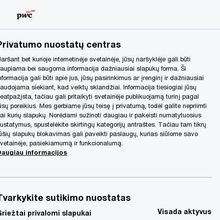
Lithuania
LT
Search
Privatumo nuostatų centras
aršant bet kurioje internetinėje svetainėje, jūsų naršyklėje gali būti
aupiama bei saugoma informacija dažniausiai slapukų forma. Ši
nformacija gali būti apie jus, jūsų pasirinkimus ar įrenginį ir dažniausiai
audojama siekiant, kad veiktų sklandžiai. Informacija tiesiogiai jūsų
eatpažįsta, tačiau gali pritaikyti svetainėje publikuojamą turinį pagal
ūsų poreikius. Mes gerbiame jūsų teisę į privatumą, todėl galite nepriimti
ai kurių slapukų. Norėdami sužinoti daugiau ir pakeisti numatytuosius
ustatymus, spustelėkite skirtingų kategorijų antraštes. Tačiau tam tikrų
ūšių slapukų blokavimas gali paveikti paslaugų, kurias siūlome savo
vetainėje, pasiekiamumą ir funkcionalumą.
Daugiau informacijos
Tvarkykite sutikimo nuostatas
Visada aktyvus
Griežtai privalomi slapukai