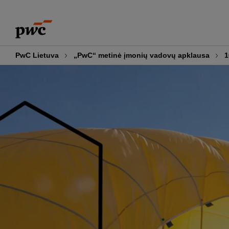
Skip
Skip
to
to
content
footer
PwC Lietuva
„PwC“ metinė įmonių vadovų apklausa
1