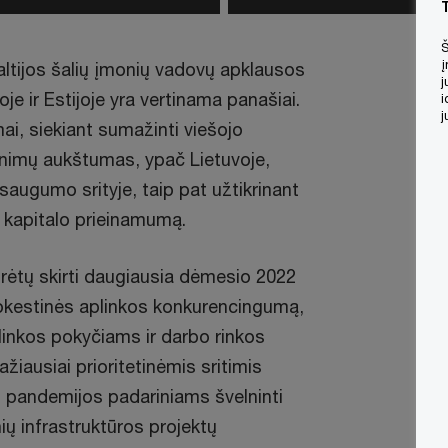
Š
į
altijos šalių įmonių vadovų apklausos
j
joje ir Estijoje yra vertinama panašiai.
i
j
ai, siekiant sumažinti viešojo
inimų aukštumas, ypač Lietuvoje,
saugumo srityje, taip pat užtikrinant
to kapitalo prieinamumą.
turėtų skirti daugiausia dėmesio 2022
 mokestinės aplinkos konkurencingumą,
linkos pokyčiams ir darbo rinkos
ažiausiai prioritetinėmis sritimis
 pandemijos padariniams švelninti
ių infrastruktūros projektų