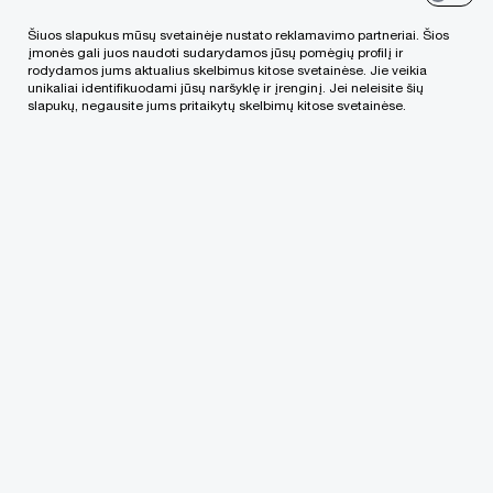
Šiuos slapukus mūsų svetainėje nustato reklamavimo partneriai. Šios
įmonės gali juos naudoti sudarydamos jūsų pomėgių profilį ir
PwC Legal įmonių tinklas
rodydamos jums aktualius skelbimus kitose svetainėse. Jie veikia
unikaliai identifikuodami jūsų naršyklę ir įrenginį. Jei neleisite šių
slapukų, negausite jums pritaikytų skelbimų kitose svetainėse.
Pasikalbėkime!
Susisiekite su mūsų komanda
We help you meet tomorrow’s tech demands
so you can
compete at a speed that rewrites the rules
See how
Sekite mūsų naujienas