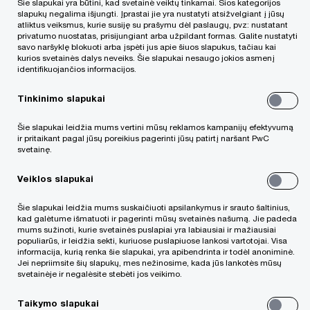
Šie slapukai yra būtini, kad svetainė veiktų tinkamai. Šios kategorijos
Tel.: +370 (5) 239 2300
slapukų negalima išjungti. Įprastai jie yra nustatyti atsižvelgiant į jūsų
atliktus veiksmus, kurie susiję su prašymu dėl paslaugų, pvz: nustatant
El.paštas
lt_vilnius@pwc.com
privatumo nuostatas, prisijungiant arba užpildant formas. Galite nustatyti
savo naršyklę blokuoti arba įspėti jus apie šiuos slapukus, tačiau kai
kurios svetainės dalys neveiks. Šie slapukai nesaugo jokios asmenį
identifikuojančios informacijos.
PVM mokėtojo kodas:
LT100002643510
Tinkinimo slapukai
Rodyti žemėlapyje
Šie slapukai leidžia mums vertini mūsų reklamos kampanijų efektyvumą
ir pritaikant pagal jūsų poreikius pagerinti jūsų patirtį naršant PwC
svetainę.
Kitos įmonės
Veiklos slapukai
Šie slapukai leidžia mums suskaičiuoti apsilankymus ir srauto šaltinius,
kad galėtume išmatuoti ir pagerinti mūsų svetainės našumą. Jie padeda
PwC Legal Estijoje
mums sužinoti, kurie svetainės puslapiai yra labiausiai ir mažiausiai
populiarūs, ir leidžia sekti, kuriuose puslapiuose lankosi vartotojai. Visa
informacija, kurią renka šie slapukai, yra apibendrinta ir todėl anoniminė.
Jei nepriimsite šių slapukų, mes nežinosime, kada jūs lankotės mūsų
PwC Legal Latvijoje
svetainėje ir negalėsite stebėti jos veikimo.
Taikymo slapukai