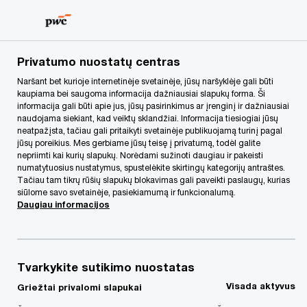
Skip
Skip
to
to
content
footer
PwC Lietuva
PwC Legal
Susisiekite su mumis
Privatumo nuostatų centras
Naršant bet kurioje internetinėje svetainėje, jūsų naršyklėje gali būti
kaupiama bei saugoma informacija dažniausiai slapukų forma. Ši
Susisiekite su mumis
informacija gali būti apie jus, jūsų pasirinkimus ar įrenginį ir dažniausiai
naudojama siekiant, kad veiktų sklandžiai. Informacija tiesiogiai jūsų
neatpažįsta, tačiau gali pritaikyti svetainėje publikuojamą turinį pagal
jūsų poreikius. Mes gerbiame jūsų teisę į privatumą, todėl galite
nepriimti kai kurių slapukų. Norėdami sužinoti daugiau ir pakeisti
numatytuosius nustatymus, spustelėkite skirtingų kategorijų antraštes.
Advokatų kontora
Tačiau tam tikrų rūšių slapukų blokavimas gali paveikti paslaugų, kurias
PricewaterhouseCoopers Legal
siūlome savo svetainėje, pasiekiamumą ir funkcionalumą.
Daugiau informacijos
Bukauskas ir Partneriai
Lvivo g. 21-101
LT-09309, Vilnius
Tvarkykite sutikimo nuostatas
Lietuva
Visada aktyvus
Griežtai privalomi slapukai