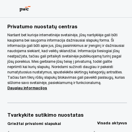
Skip
Skip
to
to
content
footer
PwC Lietuva
forms
Susisiekite su mumis | „PwC Legal“
Privatumo nuostatų centras
Naršant bet kurioje internetinėje svetainėje, jūsų naršyklėje gali būti
kaupiama bei saugoma informacija dažniausiai slapukų forma. Ši
Susisiekite su mumis |
informacija gali būti apie jus, jūsų pasirinkimus ar įrenginį ir dažniausiai
naudojama siekiant, kad veiktų sklandžiai. Informacija tiesiogiai jūsų
neatpažįsta, tačiau gali pritaikyti svetainėje publikuojamą turinį pagal
„PwC Legal“
jūsų poreikius. Mes gerbiame jūsų teisę į privatumą, todėl galite
nepriimti kai kurių slapukų. Norėdami sužinoti daugiau ir pakeisti
numatytuosius nustatymus, spustelėkite skirtingų kategorijų antraštes.
Tačiau tam tikrų rūšių slapukų blokavimas gali paveikti paslaugų, kurias
siūlome savo svetainėje, pasiekiamumą ir funkcionalumą.
Daugiau informacijos
Užpildykite formą ir mes su Jumis
susisieksime
Tvarkykite sutikimo nuostatas
Visada aktyvus
Griežtai privalomi slapukai
Required fields are marked with an asterisk(
*
)