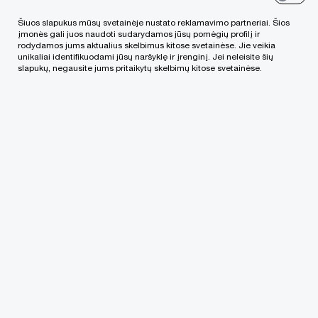
Šiuos slapukus mūsų svetainėje nustato reklamavimo partneriai. Šios
įmonės gali juos naudoti sudarydamos jūsų pomėgių profilį ir
rodydamos jums aktualius skelbimus kitose svetainėse. Jie veikia
unikaliai identifikuodami jūsų naršyklę ir įrenginį. Jei neleisite šių
slapukų, negausite jums pritaikytų skelbimų kitose svetainėse.
Pateikdami savo elektroninio pašto adresą, jūs
patvirtinate, kad perskaitėte
Privatumo politiką
ir
sutinkate, kad mes tvarkytume duomenis
vadovaudamiesi Privatumo politikos nuostatomis
(įskaitant tarptautinius duomenų perdavimus). Jei
persigalvosite dėl to, ar norite iš mūsų gauti
informaciją, informuokite mus apie tai elektroniniu
laišku, išsiųsdami jį adresu:
lt_privacy@pwc.com
.