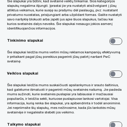
Šie slapukai yra būtini, kad svetainė veiktų tinkamai. Šios kategorijos
Vardas, pavardė
*
slapukų negalima išjungti. Įprastai jie yra nustatyti atsižvelgiant į jūsų
atliktus veiksmus, kurie susiję su prašymu dėl paslaugų, pvz: nustatant
privatumo nuostatas, prisijungiant arba užpildant formas. Galite nustatyti
savo naršyklę blokuoti arba įspėti jus apie šiuos slapukus, tačiau kai
kurios svetainės dalys neveiks. Šie slapukai nesaugo jokios asmenį
identifikuojančios informacijos.
Įmonės pavadinimas
*
Tinkinimo slapukai
Šie slapukai leidžia mums vertini mūsų reklamos kampanijų efektyvumą
ir pritaikant pagal jūsų poreikius pagerinti jūsų patirtį naršant PwC
svetainę.
El. paštas
*
Veiklos slapukai
Šie slapukai leidžia mums suskaičiuoti apsilankymus ir srauto šaltinius,
kad galėtume išmatuoti ir pagerinti mūsų svetainės našumą. Jie padeda
Telefono nr.
mums sužinoti, kurie svetainės puslapiai yra labiausiai ir mažiausiai
populiarūs, ir leidžia sekti, kuriuose puslapiuose lankosi vartotojai. Visa
informacija, kurią renka šie slapukai, yra apibendrinta ir todėl anoniminė.
Jei nepriimsite šių slapukų, mes nežinosime, kada jūs lankotės mūsų
svetainėje ir negalėsite stebėti jos veikimo.
Jūsų komentaras
Taikymo slapukai