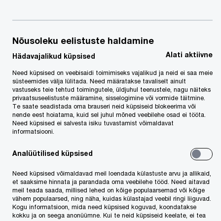
Külastasin PwC boksi Võti Tulevikku karjäärimessil
ja sealt saingi juba esmase ülevaate ning
võimaluse inimestega tutvuda. Selle põhjal
Nõusoleku eelistuste haldamine
otsustasin kandideerida. Kandideerisin veel
Alati aktiivne
Hädavajalikud küpsised
mitmesse kohta, kuid PwC kasuks osutus valik
Need küpsised on veebisaidi toimimiseks vajalikud ja neid ei saa meie
just esmamulje ja sisetunde põhjal. Inimesed olid
süsteemides välja lülitada. Need määratakse tavaliselt ainult
vastuseks teie tehtud toimingutele, üldjuhul teenustele, nagu näiteks
just sellised, nagu mulle sobis!
privaatsuseelistuste määramine, sisselogimine või vormide täitmine.
Te saate seadistada oma brauseri neid küpsiseid blokeerima või
nende eest hoiatama, kuid sel juhul mõned veebilehe osad ei tööta.
Milline on Sinu tavaline tööpäev?
Need küpsised ei salvesta isiku tuvastamist võimaldavat
informatsiooni.
Mul on väga paindlik tööpäev, alustan hommikuti
Analüütilised küpsised
ning iga päev kell 10.00 on meil koosolek, mille
Need küpsised võimaldavad meil loendada külastuste arvu ja allikaid,
käigus juhendan oma tiimi spetsialiste.Tegelikult
et saaksime hinnata ja parandada oma veebilehe tööd. Need aitavad
meil teada saada, millised lehed on kõige populaarsemad või kõige
õpetan ja juhendan kogu päeva vältel ning
vähem populaarsed, ning näha, kuidas külastajad veebil ringi liiguvad.
ülejäänud aja vaatan spetsialistide tööd üle ning
Kogu informatsioon, mida need küpsised koguvad, koondatakse
kokku ja on seega anonüümne. Kui te neid küpsiseid keelate, ei tea