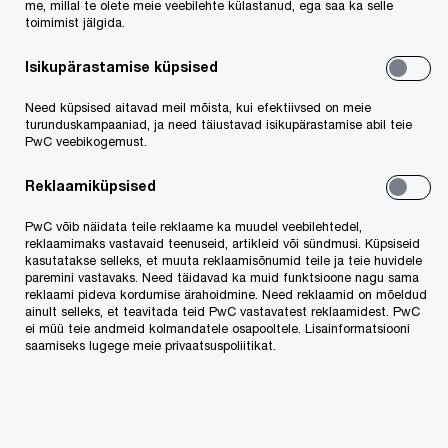
kontrollin, kas kõik on õigesti tehtud. Samuti
me, millal te olete meie veebilehte külastanud, ega saa ka selle
toimimist jälgida.
jälgin, et kõigil minu tiimiliikmetel oleks ka tööelu
mõistes hea olla (sealhulgas ka meie Botidel!)
Isikupärastamise küpsised
Numbrid pole mu igapäevatööst küll kadunud,
Need küpsised aitavad meil mõista, kui efektiivsed on meie
kuid täna tegelen nendega pigem siis, kui tiim
turunduskampaaniad, ja need täiustavad isikupärastamise abil teie
PwC veebikogemust.
vajab tuge keerulisemate probleemide
lahendamisel.
Reklaamiküpsised
PwC võib näidata teile reklaame ka muudel veebilehtedel,
Milline on Sinu kõige põnevam töökogemus?
reklaamimaks vastavaid teenuseid, artikleid või sündmusi. Küpsiseid
kasutatakse selleks, et muuta reklaamisõnumid teile ja teie huvidele
Mulle ongi kõige põnevam just Botidega
paremini vastavaks. Need täidavad ka muid funktsioone nagu sama
reklaami pideva kordumise ärahoidmine. Need reklaamid on mõeldud
tegelemine, nende organiseerimine ja elluviimine.
ainult selleks, et teavitada teid PwC vastavatest reklaamidest. PwC
Hiljem ka nende kasutamine. Esimest korda, kui
ei müü teie andmeid kolmandatele osapooltele. Lisainformatsiooni
saamiseks lugege meie privaatsuspoliitikat.
nägin, et Bot hakkas mu arvutis ise asju tegema,
oli väga põnev moment! Botidega seoses on mul
palju huvitavat suhtlemist meie teiste riikide