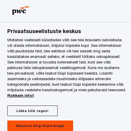
Skip
Skip
to
to
content
footer
PwC Eesti
Töötamine PwCs
Meie inimesed
Markus
Privaatsuseelistuste keskus
Mistahes veebisaiti külastades võib see teie brauseris salvestada
Markus
või otsida informatsiooni, üldjuhul küpsiste kujul. See informatsioon
võib puudutada teid, teie eelistusi või teie seadet ning seda
kasutatakse enamasti selleks, et veebileht töötaks ootuspäraselt.
See informatsioon ei tuvasta konkreetselt teid, kuid see võib
pakkuda teile isikupärasemat veebikogemust. Kuna me austame
teie privaatsust, võite teatud tüüpi küpsiseid keelata. Lisainfo
saamiseks ja vaikeseadete muutmiseks klõpsake erinevate
kategooriate pealkirjadel, kuid teatud tüüpi küpsiste keelamine võib
mõjutada veebilehe kasutuskogemust ja meie pakutavaid teenuseid.
Rohkem infot
Markus, PwC-s aastast 2020, audiitor
Lükka kõik tagasi
Kuidas jõudsid PwC-sse?
Nõustun kõigi küpsistega