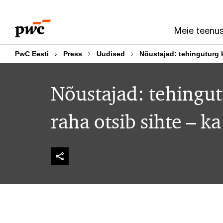
Skip
Skip
to
to
Meie teenu
content
footer
PwC Eesti
Press
Uudised
Nõustajad: tehinguturg k
Nõustajad: tehingut
raha otsib sihte – ka