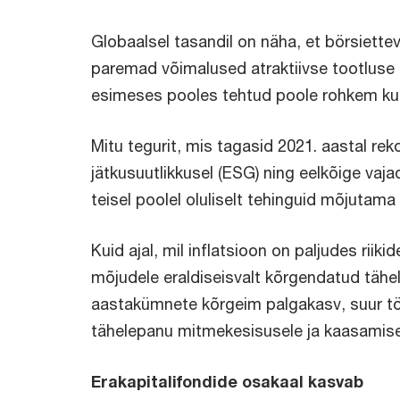
Globaalsel tasandil on näha, et börsiettev
paremad võimalused atraktiivse tootluse 
esimeses pooles tehtud poole rohkem kui
Mitu tegurit, mis tagasid 2021. aastal rek
jätkusuutlikkusel (ESG) ning eelkõige vaj
teisel poolel oluliselt tehinguid mõjutama
Kuid ajal, mil inflatsioon on paljudes rii
mõjudele eraldiseisvalt kõrgendatud tähe
aastakümnete kõrgeim palgakasv, suur töö
tähelepanu mitmekesisusele ja kaasamisel
Erakapitalifondide osakaal kasvab