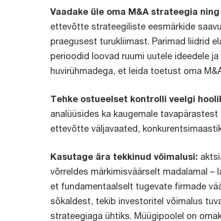
Vaadake üle oma M&A strateegia ning k
ettevõtte strateegiliste eesmärkide saavu
praegusest turukliimast. Parimad liidrid e
perioodid loovad ruumi uutele ideedele ja
huvirühmadega, et leida toetust oma M&A s
Tehke ostueelset kontrolli veelgi hool
analüüsides ka kaugemale tavapärastest t
ettevõtte väljavaated, konkurentsimaastik
Kasutage ära tekkinud võimalusi:
aktsi
võrreldes märkimisväärselt madalamal – l
et fundamentaalselt tugevate firmade väär
sõkaldest, tekib investoritel võimalus tuv
strateegiaga ühtiks. Müügipoolel on oma