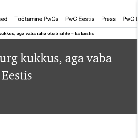
sed
Töötamine PwCs
PwC Eestis
Press
PwC L
ukkus, aga vaba raha otsib sihte – ka Eestis
urg kukkus, aga vaba
 Eestis