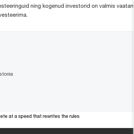
nvesteeringuid ning kogenud investorid on valmis vaat
vesteerima.
stonia
te at a speed that rewrites the rules