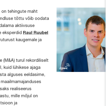
l on tehingute maht
indluse tõttu võib oodata
dalama aktiivsuse
e eksperdid
Raul Ruubel
uturust kaugemale ja
(M&A) turul rekordiliselt
il, kuid lühikese ajaga
asta alguses eeldasime,
st maailmamajanduses
isaks realiseerus
vastu, mille mõjul on
atsioon ja