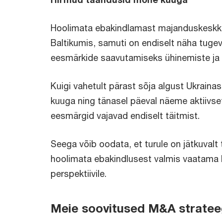
Hoolimata ebakindlamast majanduskeskkon
Baltikumis, samuti on endiselt näha tugevat
eesmärkide saavutamiseks ühinemiste ja 
Kuigi vahetult pärast sõja algust Ukraina
kuuga ning tänasel päeval näeme aktiivset h
eesmärgid vajavad endiselt täitmist.
Seega võib oodata, et turule on jätkuvalt
hoolimata ebakindlusest valmis vaatama 
perspektiivile.
Meie soovitused M&A stratee