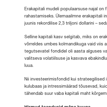
Erakapitali mudeli populaarsuse najal on
rahastamiseks. Ülemaailmne erakapitali in
juunis rekordilise 2,3 triljoni dollarini – 
Selline kapitali kasv selgitab, miks on 
võrreldes umbes kolmandikuga vaid viis aast
tegutsevatel fondidel oli aasta alguses va
valitseva volatiilsuse ja kasvava ebakindl
luua.
Nii investeerimisfondid kui strateegilised
kulubaas ja intressimäärad tõusevad, kui
tähendab suur vaba kapitali maht kõrgema
Hirmud taandusid mõne kuuga