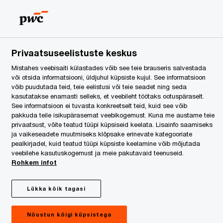
Estonia
ET
Search
egal Services
Privaatsuseelistuste keskus
Mistahes veebisaiti külastades võib see teie brauseris salvestada
või otsida informatsiooni, üldjuhul küpsiste kujul. See informatsioon
võib puudutada teid, teie eelistusi või teie seadet ning seda
kasutatakse enamasti selleks, et veebileht töötaks ootuspäraselt.
See informatsioon ei tuvasta konkreetselt teid, kuid see võib
pakkuda teile isikupärasemat veebikogemust. Kuna me austame teie
privaatsust, võite teatud tüüpi küpsiseid keelata. Lisainfo saamiseks
ja vaikeseadete muutmiseks klõpsake erinevate kategooriate
pealkirjadel, kuid teatud tüüpi küpsiste keelamine võib mõjutada
veebilehe kasutuskogemust ja meie pakutavaid teenuseid.
Rohkem infot
Lükka kõik tagasi
August 2022
Nõustun kõigi küpsistega