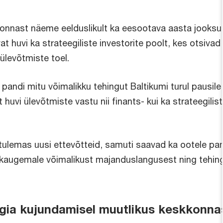
nast näeme eelduslikult ka eesootava aasta jooksul f
 huvi ka strateegiliste investorite poolt, kes otsivad 
ülevõtmiste toel.
s pandi mitu võimalikku tehingut Baltikumi turul pausi
uvi ülevõtmiste vastu nii finants- kui ka strateegiliste
 tulemas uusi ettevõtteid, samuti saavad ka ootele pa
kaugemale võimalikust majanduslangusest ning tehing
gia kujundamisel muutlikus keskkonna