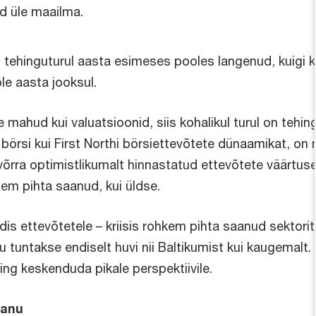
d üle maailma.
l tehinguturul aasta esimeses pooles langenud, kuigi
le aasta jooksul.
e mahud kui valuatsioonid, siis kohalikul turul on teh
a börsi kui First Northi börsiettevõtete dünaamikat, o
õrra optimistlikumalt hinnastatud ettevõtete väärtus
em pihta saanud, kui üldse.
is ettevõtetele – kriisis rohkem pihta saanud sektor
u tuntakse endiselt huvi nii Baltikumist kui kaugemalt
ng keskenduda pikale perspektiivile.
panu