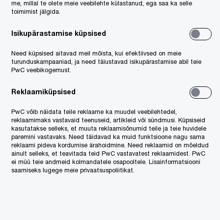
me, millal te olete meie veebilehte külastanud, ega saa ka selle
toimimist jälgida.
Isikupärastamise küpsised
 kõigest pandeemiaeelsele tasemele –
Need küpsised aitavad meil mõista, kui efektiivsed on meie
turunduskampaaniad, ja need täiustavad isikupärastamise abil teie
PwC veebikogemust.
ingute vähesuse tõttu selget mõju jooksvalt
Reklaamiküpsised
n näha, et turul on toimunud mõnes mõttes
PwC võib näidata teile reklaame ka muudel veebilehtedel,
ed on hinnatipust langenud, samas on
reklaamimaks vastavaid teenuseid, artikleid või sündmusi. Küpsiseid
kasutatakse selleks, et muuta reklaamisõnumid teile ja teie huvidele
paremini vastavaks. Need täidavad ka muid funktsioone nagu sama
reklaami pideva kordumise ärahoidmine. Need reklaamid on mõeldud
ainult selleks, et teavitada teid PwC vastavatest reklaamidest. PwC
ites pakkumus ilmselt mõnevõrra väheneb,
ei müü teie andmeid kolmandatele osapooltele. Lisainformatsiooni
. Seega tasub nii ostu- kui müügitehinguid
saamiseks lugege meie privaatsuspoliitikat.