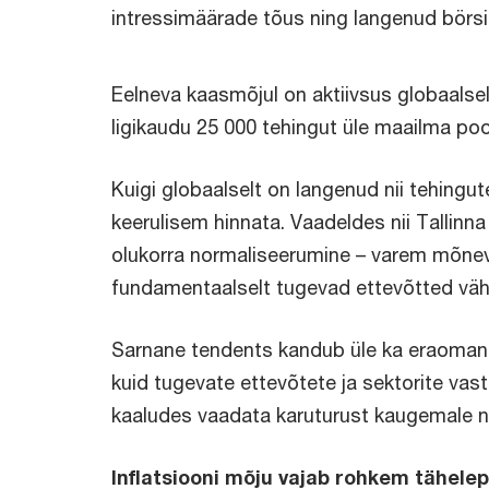
intressimäärade tõus ning langenud börsi
Eelneva kaasmõjul on aktiivsus globaalse
ligikaudu 25 000 tehingut üle maailma poo
Kuigi globaalselt on langenud nii tehingut
keerulisem hinnata. Vaadeldes nii Tallinn
olukorra normaliseerumine – varem mõnev
fundamentaalselt tugevad ettevõtted väh
Sarnane tendents kandub üle ka eraomand
kuid tugevate ettevõtete ja sektorite vast
kaaludes vaadata karuturust kaugemale ni
Inflatsiooni mõju vajab rohkem tähele