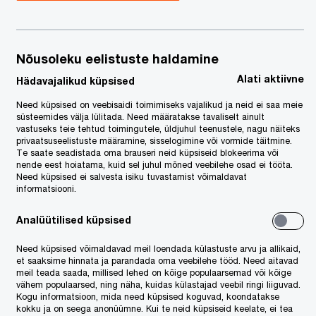
Nõusoleku eelistuste haldamine
Alati aktiivne
Hädavajalikud küpsised
Need küpsised on veebisaidi toimimiseks vajalikud ja neid ei saa meie
süsteemides välja lülitada. Need määratakse tavaliselt ainult
vastuseks teie tehtud toimingutele, üldjuhul teenustele, nagu näiteks
privaatsuseelistuste määramine, sisselogimine või vormide täitmine.
Te saate seadistada oma brauseri neid küpsiseid blokeerima või
nende eest hoiatama, kuid sel juhul mõned veebilehe osad ei tööta.
Need küpsised ei salvesta isiku tuvastamist võimaldavat
informatsiooni.
Analüütilised küpsised
Need küpsised võimaldavad meil loendada külastuste arvu ja allikaid,
et saaksime hinnata ja parandada oma veebilehe tööd. Need aitavad
meil teada saada, millised lehed on kõige populaarsemad või kõige
vähem populaarsed, ning näha, kuidas külastajad veebil ringi liiguvad.
Kogu informatsioon, mida need küpsised koguvad, koondatakse
kokku ja on seega anonüümne. Kui te neid küpsiseid keelate, ei tea