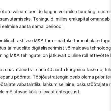
õtete valuatsioonide langus volatiilse turu tingimustes
saavutamiseks. Tehinguid, milles erakapital omandab 
 eelmise aasta samal perioodil.
ordiliselt aktiivse M&A turu – näiteks tarneahelate tug
adus ärimudelite digitaliseerimist võimaldava tehnoloog
 ning M&A tehingutel on jätkuvalt oluline roll ettevõtte
kides saavutanud viimase 40 aasta kõrgeima taseme, tule
lepanu pöörata. Tööjõustrateegia peab olema prioritee
tajate vabatahtliku lahkumise laine, oskustöötajate
e mõjutavad kõik tulevast äritegevust.