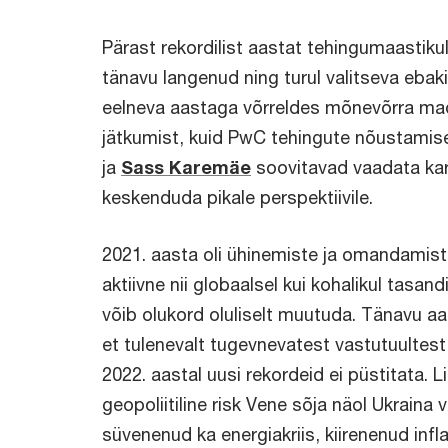
Pärast rekordilist aastat tehingumaastiku
tänavu langenud ning turul valitseva ebak
eelneva aastaga võrreldes mõnevõrra ma
jätkumist, kuid PwC tehingute nõustamis
ja
Sass Karemäe
soovitavad vaadata kar
keskenduda pikale perspektiivile.
2021. aasta oli ühinemiste ja omandamiste 
aktiivne nii globaalsel kui kohalikul tasand
võib olukord oluliselt muutuda. Tänavu a
et tulenevalt tugevnevatest vastutuulte
2022. aastal uusi rekordeid ei püstitata. L
geopoliitiline risk Vene sõja näol Ukraina 
süvenenud ka energiakriis, kiirenenud infl