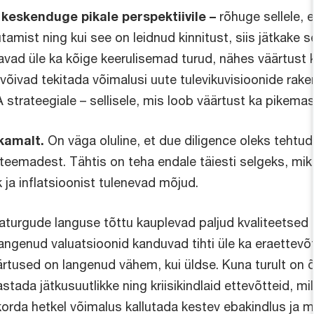
eskenduge pikale perspektiivile –
rõhuge sellele, 
tamist ning kui see on leidnud kinnitust, siis jätkake
lavad üle ka kõige keerulisemad turud, nähes väärtust 
 võivad tekitada võimalusi uute tulevikuvisioonide rak
trateegiale – sellisele, mis loob väärtust ka pikemas 
ikamalt.
On väga oluline, et due diligence oleks tehtu
eemadest. Tähtis on teha endale täiesti selgeks, mik
 ja inflatsioonist tulenevad mõjud.
aturgude languse tõttu kauplevad paljud kvaliteetsed 
angenud valuatsioonid kanduvad tihti üle ka eraettevõ
tused on langenud vähem, kui üldse. Kuna turult on õh
astada jätkusuutlikke ning kriisikindlaid ettevõtteid, 
korda hetkel võimalus kallutada kestev ebakindlus ja