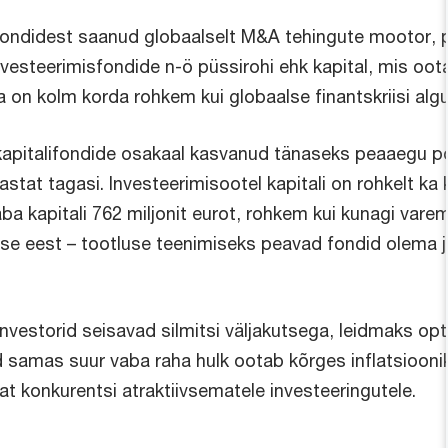
 fondidest saanud globaalselt M&A tehingute mootor, 
vesteerimisfondide n-ö püssirohi ehk kapital, mis oota
seda on kolm korda rohkem kui globaalse finantskriisi alg
erakapitalifondide osakaal kasvanud tänaseks peaaegu 
at tagasi. Investeerimisootel kapitali on rohkelt ka ko
ba kapitali 762 miljonit eurot, rohkem kui kunagi varem.
use eest – tootluse teenimiseks peavad fondid olema jär
 investorid seisavad silmitsi väljakutsega, leidmaks op
d samas suur vaba raha hulk ootab kõrges inflatsiooni
t konkurentsi atraktiivsematele investeeringutele.