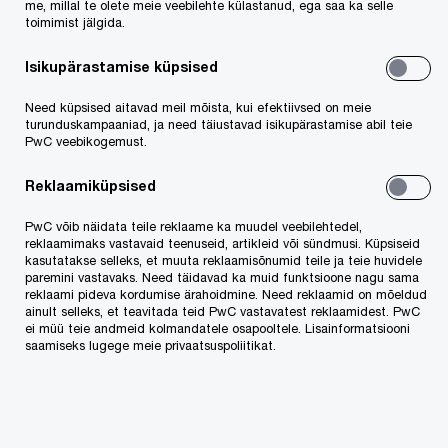
me, millal te olete meie veebilehte külastanud, ega saa ka selle
toimimist jälgida.
Seega peavad nii hankijad kui pakkujad
Isikupärastamise küpsised
riigihangetes nüüd keskkonnahoidlikest
Need küpsised aitavad meil mõista, kui efektiivsed on meie
tingimustest teadlikud olema ja neid järgima.
turunduskampaaniad, ja need täiustavad isikupärastamise abil teie
PwC veebikogemust.
PwC aitab Kliimaministeeriumil ja
Reklaamiküpsised
Keskkonnaagentuuril läbi viia tasuta teabepäevi,
kus nii hankijad kui turuosalised saavad
PwC võib näidata teile reklaame ka muudel veebilehtedel,
reklaamimaks vastavaid teenuseid, artikleid või sündmusi. Küpsiseid
keskkonnahoidlike tingimuste kohta teavet.
kasutatakse selleks, et muuta reklaamisõnumid teile ja teie huvidele
paremini vastavaks. Need täidavad ka muid funktsioone nagu sama
Samuti näpunäiteid, kuidas neid hankeid
reklaami pideva kordumise ärahoidmine. Need reklaamid on mõeldud
ainult selleks, et teavitada teid PwC vastavatest reklaamidest. PwC
mõistlikult koostada. Teabepäevadel tutvustab
ei müü teie andmeid kolmandatele osapooltele. Lisainformatsiooni
PwC Legali vandeadvokaat
Erki Fels
lähemalt
saamiseks lugege meie privaatsuspoliitikat.
kohustuslikke ja vabatahtlikke tingimusi. Üles
astuvad ka hankija vaate esindajad ning
pakkujatest turuosalised, kes jagavad praktilist