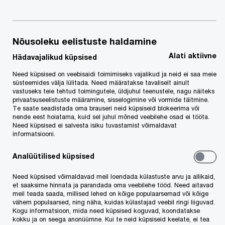
Nõusoleku eelistuste haldamine
Alati aktiivne
Hädavajalikud küpsised
September 2023
Need küpsised on veebisaidi toimimiseks vajalikud ja neid ei saa meie
süsteemides välja lülitada. Need määratakse tavaliselt ainult
1. jaanuarist 2022 muutus kohustuslikuks
vastuseks teie tehtud toimingutele, üldjuhul teenustele, nagu näiteks
privaatsuseelistuste määramine, sisselogimine või vormide täitmine.
keskkonnahoidlike kriteeriumide kasutamine nelja
Te saate seadistada oma brauseri neid küpsiseid blokeerima või
teenuse/toote riigihangetes: mööbel,
nende eest hoiatama, kuid sel juhul mõned veebilehe osad ei tööta.
Need küpsised ei salvesta isiku tuvastamist võimaldavat
puhastustooted ja -teenused, kontori IT-seadmed
informatsiooni.
ning koopia- ja joonestuspaber, mida reguleerib
Analüütilised küpsised
keskkonnaministri määrus nr 35
.
Need küpsised võimaldavad meil loendada külastuste arvu ja allikaid,
et saaksime hinnata ja parandada oma veebilehe tööd. Need aitavad
24. veebruaril 2023 jõustus
keskkonnaministri
meil teada saada, millised lehed on kõige populaarsemad või kõige
vähem populaarsed, ning näha, kuidas külastajad veebil ringi liiguvad.
määrus nr 6
, mis reguleerib maanteesõidukite
Kogu informatsioon, mida need küpsised koguvad, koondatakse
kokku ja on seega anonüümne. Kui te neid küpsiseid keelate, ei tea
hankimist.