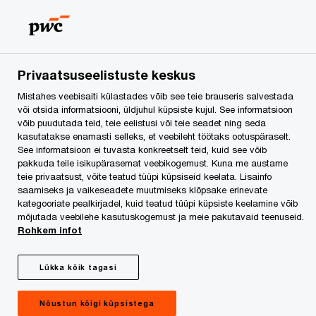
Skip
Skip
to
to
content
footer
PwC Eesti
Press
Uudised
PwC toetab Kliimaministee
Privaatsuseelistuste keskus
Mistahes veebisaiti külastades võib see teie brauseris salvestada
PwC toetab
või otsida informatsiooni, üldjuhul küpsiste kujul. See informatsioon
võib puudutada teid, teie eelistusi või teie seadet ning seda
kasutatakse enamasti selleks, et veebileht töötaks ootuspäraselt.
Kliimaministeeriumit ja
See informatsioon ei tuvasta konkreetselt teid, kuid see võib
pakkuda teile isikupärasemat veebikogemust. Kuna me austame
Keskkonnaagentuuri
teie privaatsust, võite teatud tüüpi küpsiseid keelata. Lisainfo
saamiseks ja vaikeseadete muutmiseks klõpsake erinevate
kategooriate pealkirjadel, kuid teatud tüüpi küpsiste keelamine võib
riigihangete
mõjutada veebilehe kasutuskogemust ja meie pakutavaid teenuseid.
Rohkem infot
keskkonnahoidlikumaks
Lükka kõik tagasi
muutmisel
Nõustun kõigi küpsistega