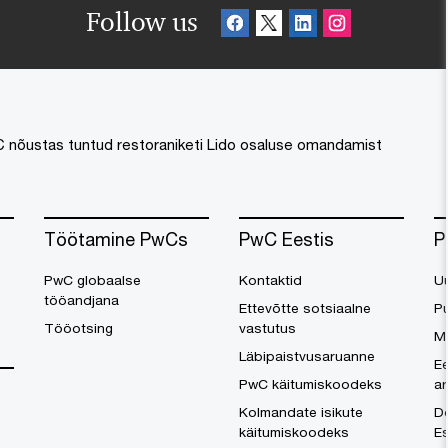
Follow us
 nõustas tuntud restoraniketi Lido osaluse omandamist
Töötamine PwCs
PwC Eestis
P
PwC globaalse
Kontaktid
U
tööandjana
Ettevõtte sotsiaalne
Pu
Tööotsing
vastutus
M
Läbipaistvusaruanne
Ee
PwC käitumiskoodeks
a
Kolmandate isikute
Do
käitumiskoodeks
Es