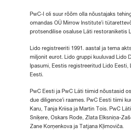
PwC-l oli suur rõõm olla nõustajaks tehin
omandas OÜ Mirrow Institute’i tütarettev
protsendilise osaluse Läti restoraniketis L
Lido registreeriti 1991. aastal ja tema akt
miljonit eurot. Lido gruppi kuuluvad Lido
Ipasumi, Eestis registreeritud Lido Eesti
Eesti.
PwC Eesti ja PwC Läti tiimid nõustasid os
due diligence’i raames. PwC Eesti tiimi ku
Karu, Tanja Kriisa ja Martin Tois. PwC Läti
Sniķere, Oskars Rode, Zlata Elksniņa-Zašč
Zane Korņenkova ja Tatjana Kļimoviča.