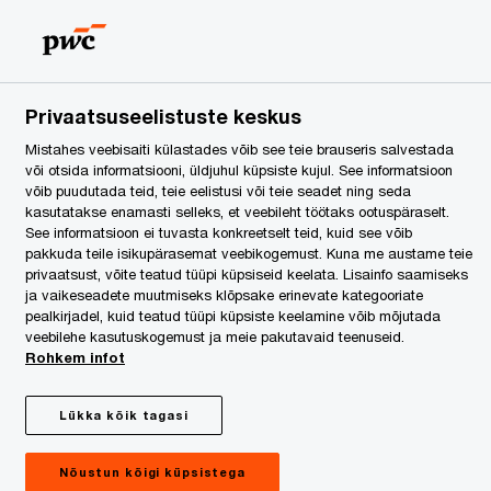
Estonia
ET
Search
egal Services
Privaatsuseelistuste keskus
Mistahes veebisaiti külastades võib see teie brauseris salvestada
või otsida informatsiooni, üldjuhul küpsiste kujul. See informatsioon
võib puudutada teid, teie eelistusi või teie seadet ning seda
kasutatakse enamasti selleks, et veebileht töötaks ootuspäraselt.
See informatsioon ei tuvasta konkreetselt teid, kuid see võib
pakkuda teile isikupärasemat veebikogemust. Kuna me austame teie
privaatsust, võite teatud tüüpi küpsiseid keelata. Lisainfo saamiseks
ja vaikeseadete muutmiseks klõpsake erinevate kategooriate
pealkirjadel, kuid teatud tüüpi küpsiste keelamine võib mõjutada
veebilehe kasutuskogemust ja meie pakutavaid teenuseid.
Rohkem infot
Lükka kõik tagasi
Juuni 2021
Nõustun kõigi küpsistega