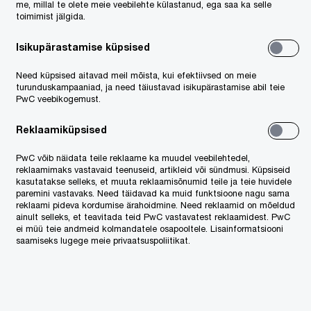
me, millal te olete meie veebilehte külastanud, ega saa ka selle
toimimist jälgida.
Isikupärastamise küpsised
Need küpsised aitavad meil mõista, kui efektiivsed on meie
turunduskampaaniad, ja need täiustavad isikupärastamise abil teie
PwC veebikogemust.
Reklaamiküpsised
PwC võib näidata teile reklaame ka muudel veebilehtedel,
reklaamimaks vastavaid teenuseid, artikleid või sündmusi. Küpsiseid
kasutatakse selleks, et muuta reklaamisõnumid teile ja teie huvidele
paremini vastavaks. Need täidavad ka muid funktsioone nagu sama
reklaami pideva kordumise ärahoidmine. Need reklaamid on mõeldud
ainult selleks, et teavitada teid PwC vastavatest reklaamidest. PwC
ei müü teie andmeid kolmandatele osapooltele. Lisainformatsiooni
saamiseks lugege meie privaatsuspoliitikat.