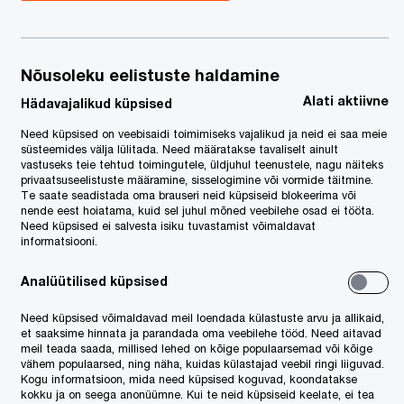
Nõusoleku eelistuste haldamine
Alati aktiivne
Hädavajalikud küpsised
Need küpsised on veebisaidi toimimiseks vajalikud ja neid ei saa meie
süsteemides välja lülitada. Need määratakse tavaliselt ainult
vastuseks teie tehtud toimingutele, üldjuhul teenustele, nagu näiteks
privaatsuseelistuste määramine, sisselogimine või vormide täitmine.
Te saate seadistada oma brauseri neid küpsiseid blokeerima või
nende eest hoiatama, kuid sel juhul mõned veebilehe osad ei tööta.
Need küpsised ei salvesta isiku tuvastamist võimaldavat
informatsiooni.
Analüütilised küpsised
Need küpsised võimaldavad meil loendada külastuste arvu ja allikaid,
et saaksime hinnata ja parandada oma veebilehe tööd. Need aitavad
meil teada saada, millised lehed on kõige populaarsemad või kõige
vähem populaarsed, ning näha, kuidas külastajad veebil ringi liiguvad.
Kogu informatsioon, mida need küpsised koguvad, koondatakse
kokku ja on seega anonüümne. Kui te neid küpsiseid keelate, ei tea