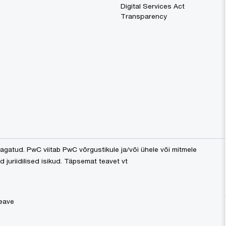
Digital Services Act
Transparency
gatud. PwC viitab PwC võrgustikule ja/või ühele või mitmele
ad juriidilised isikud. Täpsemat teavet vt
eave