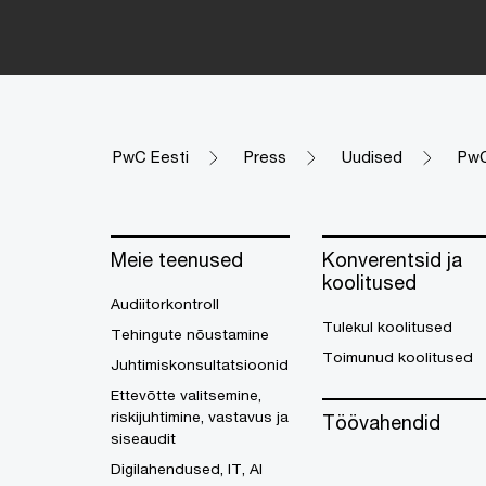
PwC Eesti
Press
Uudised
PwC
Meie teenused
Konverentsid ja
koolitused
Audiitorkontroll
Tulekul koolitused
Tehingute nõustamine
Toimunud koolitused
Juhtimiskonsultatsioonid
Ettevõtte valitsemine,
riskijuhtimine, vastavus ja
Töövahendid
siseaudit
Digilahendused, IT, AI