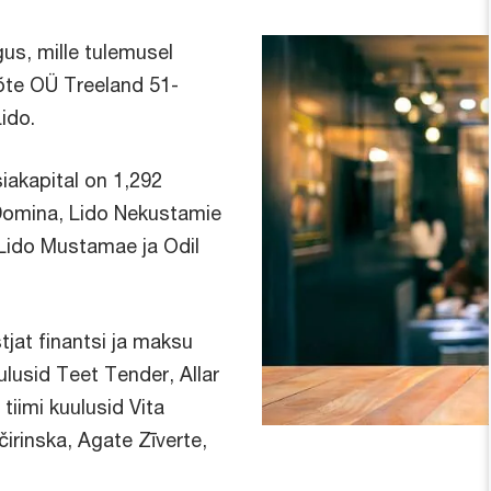
gus, mille tulemusel
õte OÜ Treeland 51-
ido.
siakapital on 1,292
 Domina, Lido Nekustamie
, Lido Mustamae ja Odil
tjat finantsi ja maksu
ulusid Teet Tender, Allar
 tiimi kuulusid Vita
irinska, Agate Zīverte,