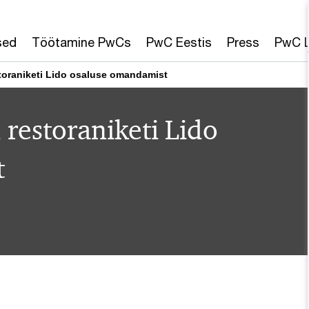
sed
Töötamine PwCs
PwC Eestis
Press
PwC L
toraniketi Lido osaluse omandamist
restoraniketi Lido
t