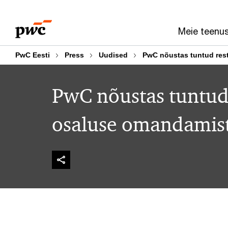
Skip
Skip
to
to
Meie teenu
content
footer
PwC Eesti
Press
Uudised
PwC nõustas tuntud res
PwC nõustas tuntud 
osaluse omandamis