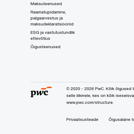
Maksuteenused
Raamatupidamine,
palgaarvestus ja
maksudeklaratsioonid
ESG ja vastutustundlik
ettevõtlus
Õigusteenused
© 2020 - 2026 PwC. Kõik õigused ta
selle liikmele, kes on kõik iseseisv
www.pwc.com/structure
.
Privaatsusteade
Õigusalane t