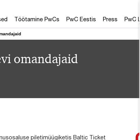
sed
Töötamine PwCs
PwC Eestis
Press
PwC L
omandajaid
evi omandajaid
musosaluse piletimüügiketis Baltic Ticket