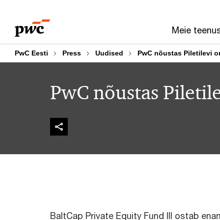
Skip
Skip
to
to
Meie teenu
content
footer
PwC Eesti
Press
Uudised
PwC nõustas Piletilevi 
PwC nõustas Piletil
BaltCap Private Equity Fund III ostab ena