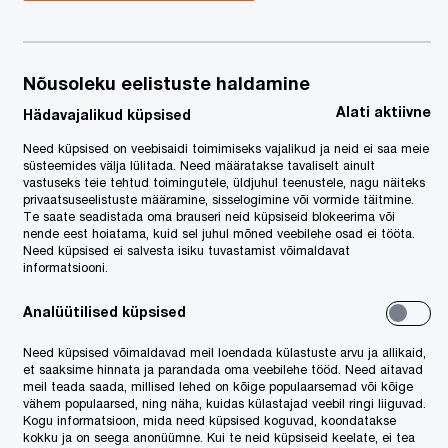
Nõusoleku eelistuste haldamine
Alati aktiivne
Hädavajalikud küpsised
Need küpsised on veebisaidi toimimiseks vajalikud ja neid ei saa meie
süsteemides välja lülitada. Need määratakse tavaliselt ainult
vastuseks teie tehtud toimingutele, üldjuhul teenustele, nagu näiteks
privaatsuseelistuste määramine, sisselogimine või vormide täitmine.
Te saate seadistada oma brauseri neid küpsiseid blokeerima või
nende eest hoiatama, kuid sel juhul mõned veebilehe osad ei tööta.
Need küpsised ei salvesta isiku tuvastamist võimaldavat
informatsiooni.
Analüütilised küpsised
Need küpsised võimaldavad meil loendada külastuste arvu ja allikaid,
et saaksime hinnata ja parandada oma veebilehe tööd. Need aitavad
meil teada saada, millised lehed on kõige populaarsemad või kõige
vähem populaarsed, ning näha, kuidas külastajad veebil ringi liiguvad.
Kogu informatsioon, mida need küpsised koguvad, koondatakse
kokku ja on seega anonüümne. Kui te neid küpsiseid keelate, ei tea