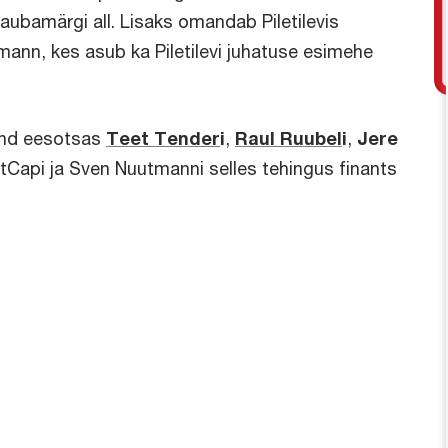
aubamärgi all. Lisaks omandab Piletilevis
nn, kes asub ka Piletilevi juhatuse esimehe
ond eesotsas
Teet Tender
i
,
Raul Ruubel
i
,
Jere
tCapi ja Sven Nuutmanni selles tehingus finants