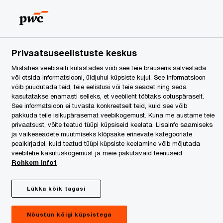
Estonia
ET
Search
egal Services
Privaatsuseelistuste keskus
Mistahes veebisaiti külastades võib see teie brauseris salvestada
või otsida informatsiooni, üldjuhul küpsiste kujul. See informatsioon
võib puudutada teid, teie eelistusi või teie seadet ning seda
kasutatakse enamasti selleks, et veebileht töötaks ootuspäraselt.
See informatsioon ei tuvasta konkreetselt teid, kuid see võib
pakkuda teile isikupärasemat veebikogemust. Kuna me austame teie
privaatsust, võite teatud tüüpi küpsiseid keelata. Lisainfo saamiseks
ja vaikeseadete muutmiseks klõpsake erinevate kategooriate
pealkirjadel, kuid teatud tüüpi küpsiste keelamine võib mõjutada
veebilehe kasutuskogemust ja meie pakutavaid teenuseid.
Rohkem infot
Jaanuar 2021
Lükka kõik tagasi
Nõustun kõigi küpsistega