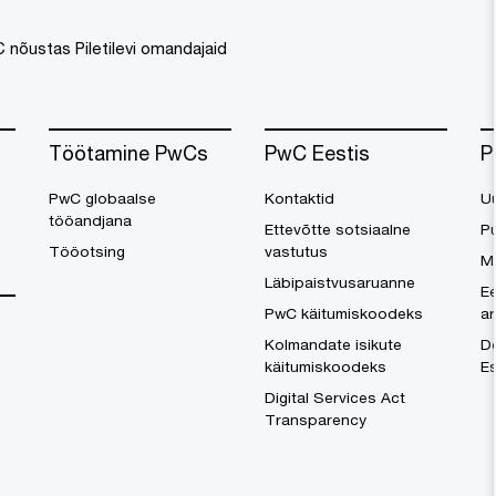
 nõustas Piletilevi omandajaid
Töötamine PwCs
PwC Eestis
P
PwC globaalse
Kontaktid
U
tööandjana
Ettevõtte sotsiaalne
Pu
Tööotsing
vastutus
M
Läbipaistvusaruanne
Ee
PwC käitumiskoodeks
a
Kolmandate isikute
Do
käitumiskoodeks
Es
Digital Services Act
Transparency