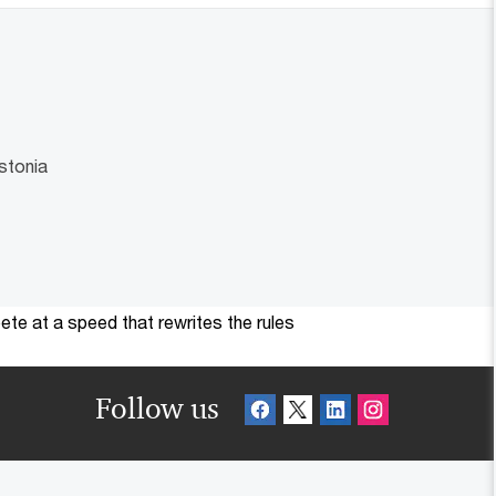
stonia
te at a speed that rewrites the rules
Follow us