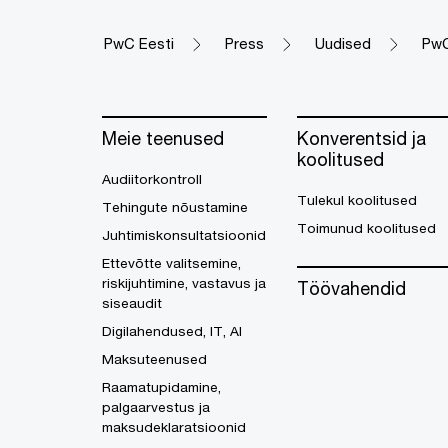
PwC Eesti
Press
Uudised
PwC
Meie teenused
Konverentsid ja
koolitused
Audiitorkontroll
Tulekul koolitused
Tehingute nõustamine
Toimunud koolitused
Juhtimiskonsultatsioonid
Ettevõtte valitsemine,
riskijuhtimine, vastavus ja
Töövahendid
siseaudit
Digilahendused, IT, AI
Maksuteenused
Raamatupidamine,
palgaarvestus ja
maksudeklaratsioonid