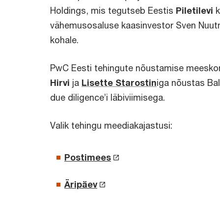
Holdings, mis tegutseb Eestis
Piletilevi
k
vähemusosaluse kaasinvestor Sven Nuutma
kohale.
PwC Eesti tehingute nõustamise meesk
Hirvi
ja
Lisette Starostin
iga nõustas Bal
due diligence’i läbiviimisega.
Valik tehingu meediakajastusi:
Postimees
Äripäev