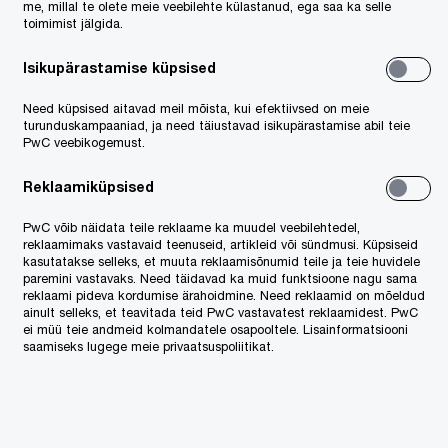
me, millal te olete meie veebilehte külastanud, ega saa ka selle
toimimist jälgida.
Isikupärastamise küpsised
Need küpsised aitavad meil mõista, kui efektiivsed on meie
turunduskampaaniad, ja need täiustavad isikupärastamise abil teie
PwC veebikogemust.
Reklaamiküpsised
PwC võib näidata teile reklaame ka muudel veebilehtedel,
reklaamimaks vastavaid teenuseid, artikleid või sündmusi. Küpsiseid
kasutatakse selleks, et muuta reklaamisõnumid teile ja teie huvidele
paremini vastavaks. Need täidavad ka muid funktsioone nagu sama
reklaami pideva kordumise ärahoidmine. Need reklaamid on mõeldud
ainult selleks, et teavitada teid PwC vastavatest reklaamidest. PwC
ei müü teie andmeid kolmandatele osapooltele. Lisainformatsiooni
saamiseks lugege meie privaatsuspoliitikat.