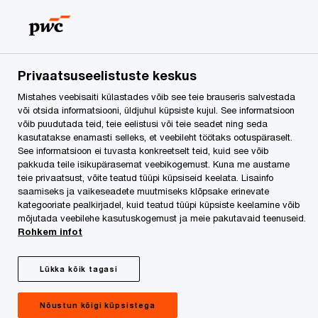
Skip
Skip
to
to
content
footer
PwC Eesti
Press
Uudised
PwC nõustas Bidcorpi ena
Privaatsuseelistuste keskus
Mistahes veebisaiti külastades võib see teie brauseris salvestada
PwC nõustas Bidcorpi
või otsida informatsiooni, üldjuhul küpsiste kujul. See informatsioon
võib puudutada teid, teie eelistusi või teie seadet ning seda
kasutatakse enamasti selleks, et veebileht töötaks ootuspäraselt.
enamusosaluse
See informatsioon ei tuvasta konkreetselt teid, kuid see võib
pakkuda teile isikupärasemat veebikogemust. Kuna me austame
omandamisel Fruit
teie privaatsust, võite teatud tüüpi küpsiseid keelata. Lisainfo
saamiseks ja vaikeseadete muutmiseks klõpsake erinevate
kategooriate pealkirjadel, kuid teatud tüüpi küpsiste keelamine võib
Xpress OÜ-s
mõjutada veebilehe kasutuskogemust ja meie pakutavaid teenuseid.
Rohkem infot
Lükka kõik tagasi
Nõustun kõigi küpsistega