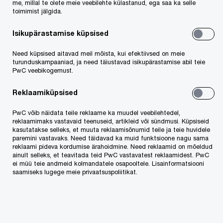
Klaudia Sarah Kaar
ning maksunõustajad
me, millal te olete meie veebilehte külastanud, ega saa ka selle
toimimist jälgida.
Martin Tois
,
Tanja Kriisa
ja
Linell Raud
.
Isikupärastamise küpsised
Need küpsised aitavad meil mõista, kui efektiivsed on meie
turunduskampaaniad, ja need täiustavad isikupärastamise abil teie
PwC veebikogemust.
Reklaamiküpsised
PwC võib näidata teile reklaame ka muudel veebilehtedel,
reklaamimaks vastavaid teenuseid, artikleid või sündmusi. Küpsiseid
kasutatakse selleks, et muuta reklaamisõnumid teile ja teie huvidele
paremini vastavaks. Need täidavad ka muid funktsioone nagu sama
reklaami pideva kordumise ärahoidmine. Need reklaamid on mõeldud
ainult selleks, et teavitada teid PwC vastavatest reklaamidest. PwC
Fruit Xpress OÜ tegutseb 2008. aastast,
ei müü teie andmeid kolmandatele osapooltele. Lisainformatsiooni
saamiseks lugege meie privaatsuspoliitikat.
varustades värske toidukaubaga paljusid Eesti
toitlustussektori ettevõtteid – restorane, hotelle,
suurkööke ja catering-teenuse pakkujad. Fruit