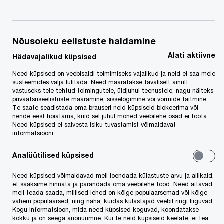
Detsember 2022
PwC nõustas Bidcorp gruppi, kes omandas
Nõusoleku eelistuste haldamine
enamusosaluse Eesti toitlustussektori
Alati aktiivne
Hädavajalikud küpsised
hulgimüügiettevõttes Fruit Xpress OÜ.
Need küpsised on veebisaidi toimimiseks vajalikud ja neid ei saa meie
süsteemides välja lülitada. Need määratakse tavaliselt ainult
vastuseks teie tehtud toimingutele, üldjuhul teenustele, nagu näiteks
Bidcorp otsis võimalust tugevdada oma
privaatsuseelistuste määramine, sisselogimine või vormide täitmine.
kohalolekut dünaamiliselt kasvavas Eesti
Te saate seadistada oma brauseri neid küpsiseid blokeerima või
nende eest hoiatama, kuid sel juhul mõned veebilehe osad ei tööta.
toitlustussektoris. Fruit Xpressi asutajad ja
Need küpsised ei salvesta isiku tuvastamist võimaldavat
informatsiooni.
juhtkond jätkavad oma tööd ettevõttes.
Analüütilised küpsised
PwC viis läbi Fruit Xpress OÜ finants- ja maksu
Need küpsised võimaldavad meil loendada külastuste arvu ja allikaid,
due diligence’i. Tehingule said oma panuse anda
et saaksime hinnata ja parandada oma veebilehe tööd. Need aitavad
meil teada saada, millised lehed on kõige populaarsemad või kõige
PwC Eesti tehingute nõustamise eksperdid
Teet
vähem populaarsed, ning näha, kuidas külastajad veebil ringi liiguvad.
Kogu informatsioon, mida need küpsised koguvad, koondatakse
Tender,
Raul Ruubel
,
Lisette Starostin
,
kokku ja on seega anonüümne. Kui te neid küpsiseid keelate, ei tea