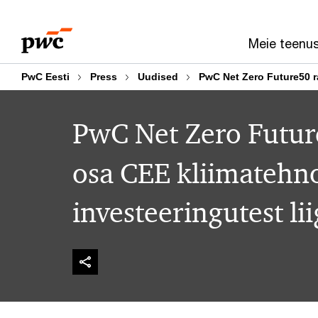
Skip
Skip
to
to
Meie teenu
content
footer
PwC Eesti
Press
Uudised
PwC Net Zero Future50 r
PwC Net Zero Futur
osa CEE kliimatehn
investeeringutest li