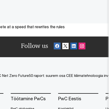
te at a speed that rewrites the rules
Follow us
 Net Zero Future50 raport: suurem osa CEE kliimatehnoloogia inve
Töötamine PwCs
PwC Eestis
P
PwC globaalse
Kontaktid
U