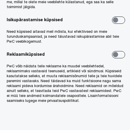
me, millal te olete meie veebilehte külastanud, ega saa ka selle
toimimist jälgida.
Isikupärastamise küpsised
Need küpsised aitavad meil mõista, kui efektiivsed on meie
turunduskampaaniad, ja need täiustavad isikupärastamise abil teie
PwC veebikogemust.
Reklaamiküpsised
PwC võib näidata teile reklaame ka muudel veebilehtedel,
reklaamimaks vastavaid teenuseid, artikleid või sündmusi. Küpsiseid
kasutatakse selleks, et muuta reklaamisõnumid teile ja teie huvidele
paremini vastavaks. Need täidavad ka muid funktsioone nagu sama
reklaami pideva kordumise ärahoidmine. Need reklaamid on mõeldud
steeringutest liigub Baltikumi
ainult selleks, et teavitada teid PwC vastavatest reklaamidest. PwC
ei müü teie andmeid kolmandatele osapooltele. Lisainformatsiooni
saamiseks lugege meie privaatsuspoliitikat.
ress
udised