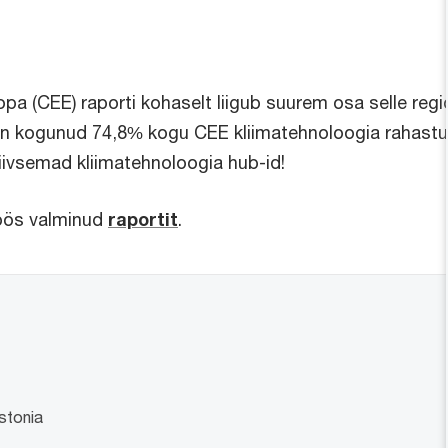
a (CEE) raporti kohaselt liigub suurem osa selle regi
 on kogunud 74,8% kogu CEE kliimatehnoloogia rahastuses
tiivsemad kliimatehnoloogia hub-id!
öös valminud
raportit
.
stonia