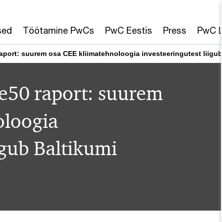
sed
Töötamine PwCs
PwC Eestis
Press
PwC L
aport: suurem osa CEE kliimatehnoloogia investeeringutest liigub
e50 raport: suurem
oloogia
igub Baltikumi