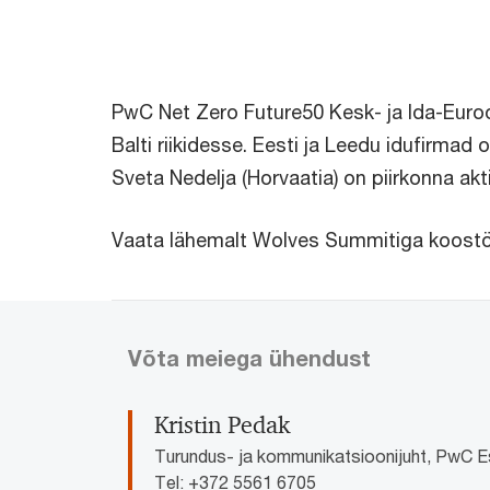
PwC Net Zero Future50 Kesk- ja Ida-Euroop
Balti riikidesse. Eesti ja Leedu idufirmad
Sveta Nedelja (Horvaatia) on piirkonna ak
Vaata lähemalt Wolves Summitiga koost
Võta meiega ühendust
Kristin Pedak
Turundus- ja kommunikatsioonijuht, PwC E
Tel: +372 5561 6705