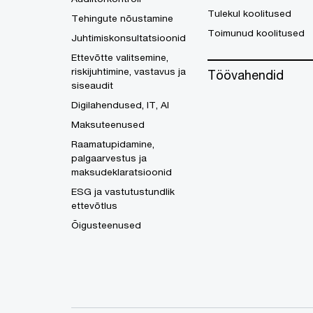
Tulekul koolitused
Tehingute nõustamine
Toimunud koolitused
Juhtimiskonsultatsioonid
Ettevõtte valitsemine,
riskijuhtimine, vastavus ja
Töövahendid
siseaudit
Digilahendused, IT, AI
Maksuteenused
Raamatupidamine,
palgaarvestus ja
maksudeklaratsioonid
ESG ja vastutustundlik
ettevõtlus
Õigusteenused