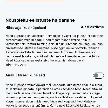
November 2022
Nõusoleku eelistuste haldamine
ooni kliimatehnoloogia investeeringutest
Alati aktiivne
Hädavajalikud küpsised
t. Tallinn (Eesti), Vilnius (Leedu) ja
Need küpsised on veebisaidi toimimiseks vajalikud ja neid ei saa meie
süsteemides välja lülitada. Need määratakse tavaliselt ainult
vastuseks teie tehtud toimingutele, üldjuhul teenustele, nagu näiteks
privaatsuseelistuste määramine, sisselogimine või vormide täitmine.
Te saate seadistada oma brauseri neid küpsiseid blokeerima või
nende eest hoiatama, kuid sel juhul mõned veebilehe osad ei tööta.
Need küpsised ei salvesta isiku tuvastamist võimaldavat
informatsiooni.
Analüütilised küpsised
Need küpsised võimaldavad meil loendada külastuste arvu ja allikaid,
et saaksime hinnata ja parandada oma veebilehe tööd. Need aitavad
meil teada saada, millised lehed on kõige populaarsemad või kõige
vähem populaarsed, ning näha, kuidas külastajad veebil ringi liiguvad.
Kogu informatsioon, mida need küpsised koguvad, koondatakse
kokku ja on seega anonüümne. Kui te neid küpsiseid keelate, ei tea