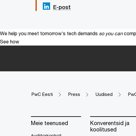
E-post
We help you meet tomorrow’s tech demands
so you can
compe
See how
PwC Eesti
Press
Uudised
PwC
Meie teenused
Konverentsid ja
koolitused
Audiitorkontroll