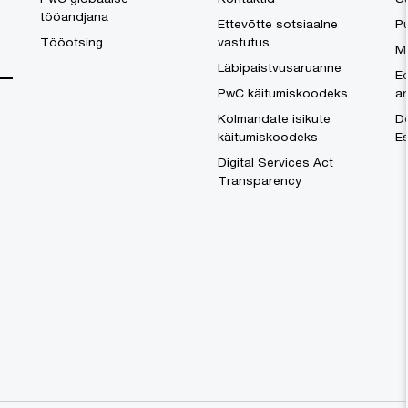
tööandjana
Ettevõtte sotsiaalne
Pu
Tööotsing
vastutus
M
Läbipaistvusaruanne
Ee
PwC käitumiskoodeks
a
Kolmandate isikute
Do
käitumiskoodeks
Es
Digital Services Act
Transparency