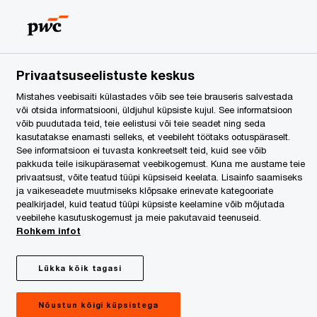
Estonia
ET
Search
egal Services
Privaatsuseelistuste keskus
 Baltikumi
Mistahes veebisaiti külastades võib see teie brauseris salvestada
või otsida informatsiooni, üldjuhul küpsiste kujul. See informatsioon
võib puudutada teid, teie eelistusi või teie seadet ning seda
kasutatakse enamasti selleks, et veebileht töötaks ootuspäraselt.
See informatsioon ei tuvasta konkreetselt teid, kuid see võib
pakkuda teile isikupärasemat veebikogemust. Kuna me austame teie
privaatsust, võite teatud tüüpi küpsiseid keelata. Lisainfo saamiseks
ja vaikeseadete muutmiseks klõpsake erinevate kategooriate
pealkirjadel, kuid teatud tüüpi küpsiste keelamine võib mõjutada
veebilehe kasutuskogemust ja meie pakutavaid teenuseid.
Rohkem infot
Lükka kõik tagasi
Nõustun kõigi küpsistega