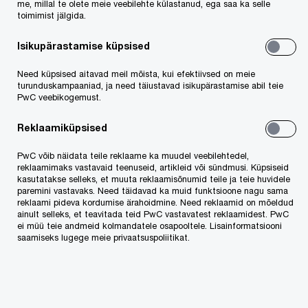
me, millal te olete meie veebilehte külastanud, ega saa ka selle
toimimist jälgida.
miljonit korda.
Isikupärastamise küpsised
Meie töö sisaldas müüjapoolset finants-,
Need küpsised aitavad meil mõista, kui efektiivsed on meie
maksualast- ning ärilist auditit (VDD) ning
turunduskampaaniad, ja need täiustavad isikupärastamise abil teie
ülebaltilisse meeskonda kuulusid
Teet Tender
,
PwC veebikogemust.
Raul Ruubel
,
Maris Tamp
,
Aleksandras
Reklaamiküpsised
Papsys
,
Vadimas Kosiakovas
,
Ieva Rimkiene
ja
PwC võib näidata teile reklaame ka muudel veebilehtedel,
Agate Ziverte
.
reklaamimaks vastavaid teenuseid, artikleid või sündmusi. Küpsiseid
kasutatakse selleks, et muuta reklaamisõnumid teile ja teie huvidele
paremini vastavaks. Need täidavad ka muid funktsioone nagu sama
Lisainfo
Postimehest
.
reklaami pideva kordumise ärahoidmine. Need reklaamid on mõeldud
ainult selleks, et teavitada teid PwC vastavatest reklaamidest. PwC
ei müü teie andmeid kolmandatele osapooltele. Lisainformatsiooni
saamiseks lugege meie privaatsuspoliitikat.
Võta meiega ühendust