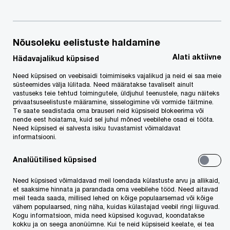
Funds poolt
Nõusoleku eelistuste haldamine
Alati aktiivne
Hädavajalikud küpsised
Need küpsised on veebisaidi toimimiseks vajalikud ja neid ei saa meie
süsteemides välja lülitada. Need määratakse tavaliselt ainult
Meie tehingute- ja maksuvaldkonna meeskond
vastuseks teie tehtud toimingutele, üldjuhul teenustele, nagu näiteks
privaatsuseelistuste määramine, sisselogimine või vormide täitmine.
nõustas meediamaastiku suurtehingut, millega UP
Te saate seadistada oma brauseri neid küpsiseid blokeerima või
nende eest hoiatama, kuid sel juhul mõned veebilehe osad ei tööta.
Invest müüs talle kuuluva kuulutusteäri koondava
Need küpsised ei salvesta isiku tuvastamist võimaldavat
Baltic Classifieds Groupi (BCG) fondihaldurile
informatsiooni.
Apax Partners.
Analüütilised küpsised
Uue omaniku saavad müügi- ja kinnisvaraportaalid
Need küpsised võimaldavad meil loendada külastuste arvu ja allikaid,
et saaksime hinnata ja parandada oma veebilehe tööd. Need aitavad
Autoplius.lt, Aruodas.lt, Skelbiu.lt, CVBankas.lt,
meil teada saada, millised lehed on kõige populaarsemad või kõige
vähem populaarsed, ning näha, kuidas külastajad veebil ringi liiguvad.
KV.ee, City24.ee, City24.lv, Osta.ee ja Soov.ee,
Kogu informatsioon, mida need küpsised koguvad, koondatakse
kokku ja on seega anonüümne. Kui te neid küpsiseid keelate, ei tea
mida külastatakse igakuiselt kokku enam kui 50