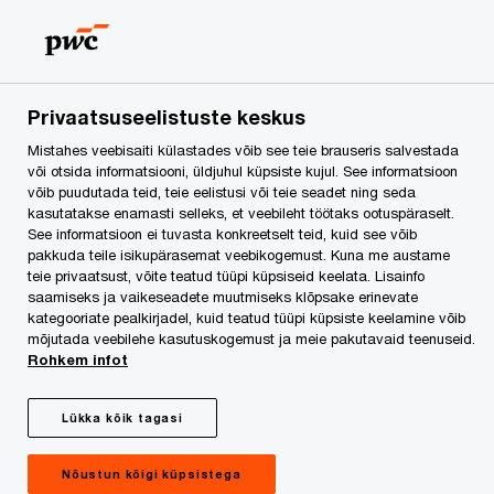
Skip
Skip
to
to
content
footer
PwC Eesti
Press
Uudised
PwC Baltikumi tehingute-
Privaatsuseelistuste keskus
Mistahes veebisaiti külastades võib see teie brauseris salvestada
PwC Baltikumi
või otsida informatsiooni, üldjuhul küpsiste kujul. See informatsioon
võib puudutada teid, teie eelistusi või teie seadet ning seda
kasutatakse enamasti selleks, et veebileht töötaks ootuspäraselt.
tehingute- ja
See informatsioon ei tuvasta konkreetselt teid, kuid see võib
pakkuda teile isikupärasemat veebikogemust. Kuna me austame
maksuvaldkonna
teie privaatsust, võite teatud tüüpi küpsiseid keelata. Lisainfo
saamiseks ja vaikeseadete muutmiseks klõpsake erinevate
kategooriate pealkirjadel, kuid teatud tüüpi küpsiste keelamine võib
meeskond nõustas
mõjutada veebilehe kasutuskogemust ja meie pakutavaid teenuseid.
Rohkem infot
Baltic Classifieds Group
Lükka kõik tagasi
´i omandamist Apax
Nõustun kõigi küpsistega