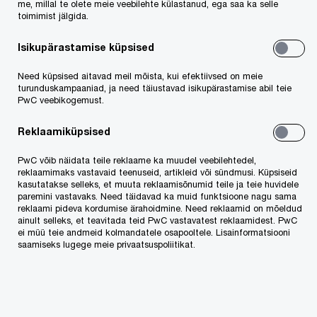
me, millal te olete meie veebilehte külastanud, ega saa ka selle
toimimist jälgida.
Loe lähemalt
Äripäevast
.
Isikupärastamise küpsised
Need küpsised aitavad meil mõista, kui efektiivsed on meie
turunduskampaaniad, ja need täiustavad isikupärastamise abil teie
PwC veebikogemust.
Võta meiega ühendust
Reklaamiküpsised
Kristin Pedak
PwC võib näidata teile reklaame ka muudel veebilehtedel,
reklaamimaks vastavaid teenuseid, artikleid või sündmusi. Küpsiseid
Turundus- ja kommunikatsioonijuht, PwC Estonia
kasutatakse selleks, et muuta reklaamisõnumid teile ja teie huvidele
Tel: +372 5561 6705
paremini vastavaks. Need täidavad ka muid funktsioone nagu sama
E-post
reklaami pideva kordumise ärahoidmine. Need reklaamid on mõeldud
ainult selleks, et teavitada teid PwC vastavatest reklaamidest. PwC
ei müü teie andmeid kolmandatele osapooltele. Lisainformatsiooni
saamiseks lugege meie privaatsuspoliitikat.
We help you meet tomorrow’s tech demands
so you can
compete at a speed that rewrites the rules
See how