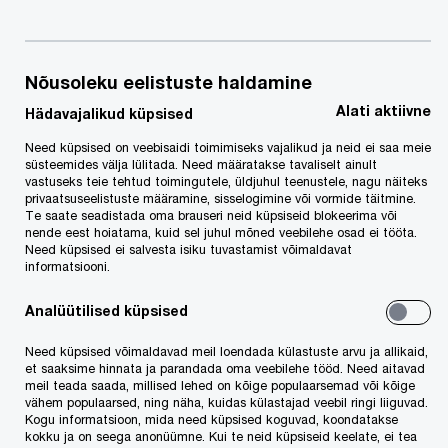
Rahandusministeerium otsustas mitte alustada
Nõusoleku eelistuste haldamine
järelevalvemenetlust Riigi Kaitseinvesteeringute
Alati aktiivne
Hädavajalikud küpsised
Keskuse tankitõrjerelvade hanke üle.
Need küpsised on veebisaidi toimimiseks vajalikud ja neid ei saa meie
süsteemides välja lülitada. Need määratakse tavaliselt ainult
vastuseks teie tehtud toimingutele, üldjuhul teenustele, nagu näiteks
"Ministeerium selgitas, et kuna rikkumist polnud
privaatsuseelistuste määramine, sisselogimine või vormide täitmine.
Te saate seadistada oma brauseri neid küpsiseid blokeerima või
veel toimunud (hankija ei olnud veel jõudnud teha
nende eest hoiatama, kuid sel juhul mõned veebilehe osad ei tööta.
otsust osta uuema generatsiooni LR2 tüüpi
Need küpsised ei salvesta isiku tuvastamist võimaldavat
informatsiooni.
tankitõrjerakette), siis polnud ka alust
järelevalvemenetluse algatamiseks,"
Analüütilised küpsised
kommenteeris hanketulemuse pärast
Need küpsised võimaldavad meil loendada külastuste arvu ja allikaid,
ministeeriumi poole pöördunud Euroopa
et saaksime hinnata ja parandada oma veebilehe tööd. Need aitavad
meil teada saada, millised lehed on kõige populaarsemad või kõige
relvatootja MBDA Eesti esindaja Priit Lätt
vähem populaarsed, ning näha, kuidas külastajad veebil ringi liiguvad.
Kogu informatsioon, mida need küpsised koguvad, koondatakse
advokaadibüroost PwC Legal.
kokku ja on seega anonüümne. Kui te neid küpsiseid keelate, ei tea