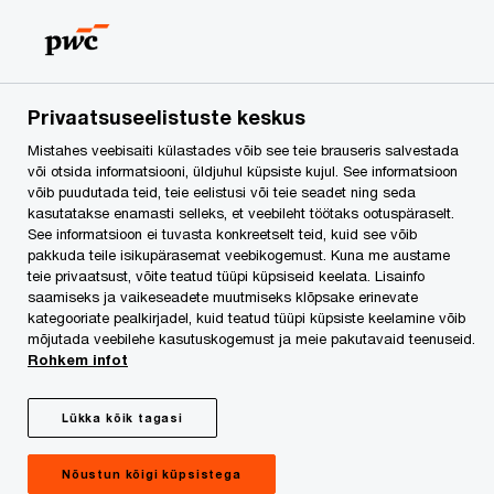
Skip
Skip
to
to
content
footer
PwC Eesti
Press
Uudised
Meie vandeadvokaat Priit 
Privaatsuseelistuste keskus
Mistahes veebisaiti külastades võib see teie brauseris salvestada
Meie vandeadvokaat
või otsida informatsiooni, üldjuhul küpsiste kujul. See informatsioon
võib puudutada teid, teie eelistusi või teie seadet ning seda
kasutatakse enamasti selleks, et veebileht töötaks ootuspäraselt.
Priit Lätt kommenteerib
See informatsioon ei tuvasta konkreetselt teid, kuid see võib
pakkuda teile isikupärasemat veebikogemust. Kuna me austame
Äripäevas
teie privaatsust, võite teatud tüüpi küpsiseid keelata. Lisainfo
saamiseks ja vaikeseadete muutmiseks klõpsake erinevate
kategooriate pealkirjadel, kuid teatud tüüpi küpsiste keelamine võib
tankitõrjerelvade
mõjutada veebilehe kasutuskogemust ja meie pakutavaid teenuseid.
Rohkem infot
hanget
Lükka kõik tagasi
Nõustun kõigi küpsistega