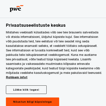
Skip
Skip
to
to
content
footer
PwC Eesti
Press
Uudised
Lentsius tulumaksureformi
Privaatsuseelistuste keskus
Mistahes veebisaiti külastades võib see teie brauseris salvestada
Lentsius
või otsida informatsiooni, üldjuhul küpsiste kujul. See informatsioon
võib puudutada teid, teie eelistusi või teie seadet ning seda
kasutatakse enamasti selleks, et veebileht töötaks ootuspäraselt.
tulumaksureformiga
See informatsioon ei tuvasta konkreetselt teid, kuid see võib
pakkuda teile isikupärasemat veebikogemust. Kuna me austame
liitumisest: see on Eesti
teie privaatsust, võite teatud tüüpi küpsiseid keelata. Lisainfo
saamiseks ja vaikeseadete muutmiseks klõpsake erinevate
kategooriate pealkirjadel, kuid teatud tüüpi küpsiste keelamine võib
tulumaksusüsteemi
mõjutada veebilehe kasutuskogemust ja meie pakutavaid teenuseid.
Rohkem infot
surm
Lükka kõik tagasi
Nõustun kõigi küpsistega