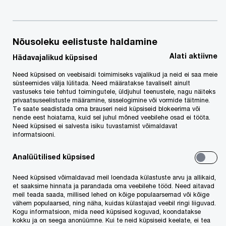
Oktoober 2021
Nõusoleku eelistuste haldamine
Alati aktiivne
Hädavajalikud küpsised
Eesti nõustumine minimaalse efektiivse
Need küpsised on veebisaidi toimimiseks vajalikud ja neid ei saa meie
tulumaksuinitsiatiiviga oli oodatav, sest Eesti oli
süsteemides välja lülitada. Need määratakse tavaliselt ainult
poliitiliselt jäänud väga raskesse seisu. Lühidalt
vastuseks teie tehtud toimingutele, üldjuhul teenustele, nagu näiteks
privaatsuseelistuste määramine, sisselogimine või vormide täitmine.
tähendab initsiatiiviga nõustumine, et suurte
Te saate seadistada oma brauseri neid küpsiseid blokeerima või
nende eest hoiatama, kuid sel juhul mõned veebilehe osad ei tööta.
rahvusvaheliste kontsernide (konsolideeritud
Need küpsised ei salvesta isiku tuvastamist võimaldavat
informatsiooni.
müügitulu üle 750 miljoni euro) tütarühingud Eestis
peaksid hakkama regulaarselt dividende jaotama,
Analüütilised küpsised
et nendelt makstav tulumaksukulu oleks vähemalt
Need küpsised võimaldavad meil loendada külastuste arvu ja allikaid,
15% teenitud kasumist. Kui nad seda ei tee,
et saaksime hinnata ja parandada oma veebilehe tööd. Need aitavad
meil teada saada, millised lehed on kõige populaarsemad või kõige
maksustatakse Eesti tütarühingu kasum tema
vähem populaarsed, ning näha, kuidas külastajad veebil ringi liiguvad.
Kogu informatsioon, mida need küpsised koguvad, koondatakse
emaühingu tasemel vastava riigi tulumaksuga.
kokku ja on seega anonüümne. Kui te neid küpsiseid keelate, ei tea