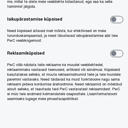
Eesti on palunud küll leevendusmeetmeid, mis
me, millal te olete meie veebilehte külastanud, ega saa ka selle
toimimist jälgida.
võimaldavad maksu tasumist mõned aastad
viivitada, aga suures plaanis see pilti ei muuda.
Isikupärastamise küpsised
Need küpsised aitavad meil mõista, kui efektiivsed on meie
Esiteks peaks see olema positiivne uudis
turunduskampaaniad, ja need täiustavad isikupärastamise abil teie
PwC veebikogemust.
poliitikutele, sest lähiaastatel on oodata
riigieelarvesse täiendavat tulumaksulaekumist.
Reklaamiküpsised
Suure tõenäosusega hakkavad enamus
PwC võib näidata teile reklaame ka muudel veebilehtedel,
rahvusvaheliste kontsernide tütarühinguid Eestis
reklaamimaks vastavaid teenuseid, artikleid või sündmusi. Küpsiseid
kasutatakse selleks, et muuta reklaamisõnumid teile ja teie huvidele
dividende jaotama. Piitsana eksisteerib oht, et
paremini vastavaks. Need täidavad ka muid funktsioone nagu sama
reklaami pideva kordumise ärahoidmine. Need reklaamid on mõeldud
vastasel juhul maksustatakse Eesti kasumid
ainult selleks, et teavitada teid PwC vastavatest reklaamidest. PwC
ei müü teie andmeid kolmandatele osapooltele. Lisainformatsiooni
nende jaoks kahekordselt - esmalt emaühingu
saamiseks lugege meie privaatsuspoliitikat.
tasemel välismaise tulumaksuga ning hiljem Eesti
tulumaksuga, kui Eesti tütarühing asub neid
kasumeid jaotama.