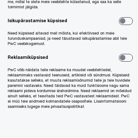
kui ka ligipääsu rahvusvahelisele kontaktide
me, millal te olete meie veebilehte külastanud, ega saa ka selle
toimimist jälgida.
võrgustikule.
Isikupärastamise küpsised
Advokaadibüroo loomine võimaldab PwC-l
Need küpsised aitavad meil mõista, kui efektiivsed on meie
pakkuda enda klientidele kompleksteenust
turunduskampaaniad, ja need täiustavad isikupärastamise abil teie
PwC veebikogemust.
kõikides äri toetavates valdkondades alates
igapäevasest raamatupidamisest ning lõpetades
Reklaamiküpsised
õigus- ning maksunõustamisega keerukates
PwC võib näidata teile reklaame ka muudel veebilehtedel,
rahvusvahelistes ümberkujundamistes ja
reklaamimaks vastavaid teenuseid, artikleid või sündmusi. Küpsiseid
kasutatakse selleks, et muuta reklaamisõnumid teile ja teie huvidele
tehingutes.
paremini vastavaks. Need täidavad ka muid funktsioone nagu sama
reklaami pideva kordumise ärahoidmine. Need reklaamid on mõeldud
ainult selleks, et teavitada teid PwC vastavatest reklaamidest. PwC
Advokaadibüroo vandeadvokaat Karen Root on
ei müü teie andmeid kolmandatele osapooltele. Lisainformatsiooni
saamiseks lugege meie privaatsuspoliitikat.
ulatusliku kogemusega äriõiguse ning tehingute
nõustaja, kellel on enam kui 20 aastat kogemust
ärisektori ühingute nõustamises. Karen suudab
nõustada igas arengustaadiumis äriühinguid nii