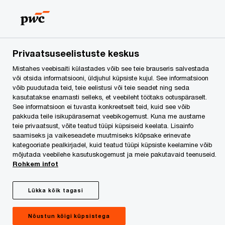
Skip
Skip
to
to
content
footer
PwC Eesti
Press
Uudised
Alates 2025. aastast tegu
Privaatsuseelistuste keskus
Mistahes veebisaiti külastades võib see teie brauseris salvestada
Alates 2025. aastast
või otsida informatsiooni, üldjuhul küpsiste kujul. See informatsioon
võib puudutada teid, teie eelistusi või teie seadet ning seda
tegutseb PwC
kasutatakse enamasti selleks, et veebileht töötaks ootuspäraselt.
See informatsioon ei tuvasta konkreetselt teid, kuid see võib
pakkuda teile isikupärasemat veebikogemust. Kuna me austame
võrgustikus uus
teie privaatsust, võite teatud tüüpi küpsiseid keelata. Lisainfo
saamiseks ja vaikeseadete muutmiseks klõpsake erinevate
kategooriate pealkirjadel, kuid teatud tüüpi küpsiste keelamine võib
advokaadibüroo PwC
mõjutada veebilehe kasutuskogemust ja meie pakutavaid teenuseid.
Rohkem infot
Legal Services
Lükka kõik tagasi
Nõustun kõigi küpsistega