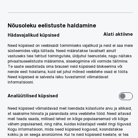
Nõusoleku eelistuste haldamine
PwC võrgustiku koosseisus alustas tegevust uus
Alati aktiivne
Hädavajalikud küpsised
Eesti advokaadibüroo PwC Legal Services, mis
Need küpsised on veebisaidi toimimiseks vajalikud ja neid ei saa meie
pakub klientidele õigusabi erinevates era- ning
süsteemides välja lülitada. Need määratakse tavaliselt ainult
avaliku õigusega seotud teemades, sealhulgas
vastuseks teie tehtud toimingutele, üldjuhul teenustele, nagu näiteks
privaatsuseelistuste määramine, sisselogimine või vormide täitmine.
äriõiguse, tööõiguse ja isikuandmete kaitse
Te saate seadistada oma brauseri neid küpsiseid blokeerima või
nende eest hoiatama, kuid sel juhul mõned veebilehe osad ei tööta.
valdkonnas. PwC Legal Services kuulub PwC
Need küpsised ei salvesta isiku tuvastamist võimaldavat
informatsiooni.
rahvusvahelisse võrgustikku, mis tähendab, et
büroo saab pakkuda juriidilisi lahendusi üle
Analüütilised küpsised
maailma koostöös teiste PwC võrgustikku
Need küpsised võimaldavad meil loendada külastuste arvu ja allikaid,
kuuluvate advokaadibüroodega. See võimaldab
et saaksime hinnata ja parandada oma veebilehe tööd. Need aitavad
meil teada saada, millised lehed on kõige populaarsemad või kõige
advokaadibürool pakkuda oma klientidele Eesti
vähem populaarsed, ning näha, kuidas külastajad veebil ringi liiguvad.
õigusmaastikul rariteetset piiriülest õigusteenust
Kogu informatsioon, mida need küpsised koguvad, koondatakse
kokku ja on seega anonüümne. Kui te neid küpsiseid keelate, ei tea