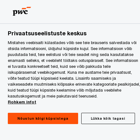
Skip
Skip
to
to
content
footer
PwC Eesti
Press
Uudised
Elektroonilise käibemaksu
Privaatsuseelistuste keskus
Mistahes veebisaiti külastades võib see teie brauseris salvestada või
Elektroonilise
otsida informatsiooni, üldjuhul küpsiste kujul. See informatsioon võib
puudutada teid, teie eelistusi või teie seadet ning seda kasutatakse
käibemaksuvabastustõend
enamasti selleks, et veebileht töötaks ootuspäraselt. See informatsioon
ei tuvasta konkreetselt teid, kuid see võib pakkuda teile
isikupärasemat veebikogemust. Kuna me austame teie privaatsust,
osas jõuti kokkuleppele
võite teatud tüüpi küpsiseid keelata. Lisainfo saamiseks ja
vaikeseadete muutmiseks klõpsake erinevate kategooriate pealkirjadel,
kuid teatud tüüpi küpsiste keelamine võib mõjutada veebilehe
kasutuskogemust ja meie pakutavaid teenuseid.
Rohkem infot
Nõustun kõigi küpsistega
Lükka kõik tagasi
Jaanuar 2025