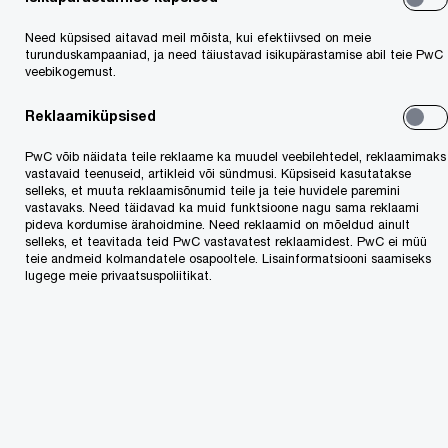
maksuhalduritel jaotada ressursse vajalikeks IT
Need küpsised aitavad meil mõista, kui efektiivsed on meie
arendusteks, kuna need kattuvad ajaliselt VIDA
turunduskampaaniad, ja need täiustavad isikupärastamise abil teie PwC
veebikogemust.
paketi rakendamiseks vajalike investeeringutega
(loe eelmist artiklit VIDA kohta
siin
).
Reklaamiküpsised
Üleminekuperioodil saavad liikmesriigid kasutada
PwC võib näidata teile reklaame ka muudel veebilehtedel, reklaamimaks
nii elektroonilist kui ka paberversiooni.
vastavaid teenuseid, artikleid või sündmusi. Küpsiseid kasutatakse
selleks, et muuta reklaamisõnumid teile ja teie huvidele paremini
vastavaks. Need täidavad ka muid funktsioone nagu sama reklaami
pideva kordumise ärahoidmine. Need reklaamid on mõeldud ainult
selleks, et teavitada teid PwC vastavatest reklaamidest. PwC ei müü
teie andmeid kolmandatele osapooltele. Lisainformatsiooni saamiseks
lugege meie privaatsuspoliitikat.