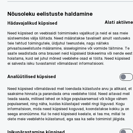
Detsembris kiideti ELi rahandusministrite
Nõusoleku eelistuste haldamine
(ECOFINi) kohtumisel heaks EL-i Komisjoni
Alati aktiivne
esitatud ettepanek muuta käibemaksudirektiivi, et
Hädavajalikud küpsised
kasutusele võtta digitaalne käibemaksuvabastuse
Need küpsised on veebisaidi toimimiseks vajalikud ja neid ei saa meie
süsteemides välja lülitada. Need määratakse tavaliselt ainult vastuseks
tõend.
teie tehtud toimingutele, üldjuhul teenustele, nagu näiteks
privaatsuseelistuste määramine, sisselogimine või vormide täitmine. Te
saate seadistada oma brauseri neid küpsiseid blokeerima või nende eest
Rahvusvahelistele organisatsioonidele, NATO-le,
hoiatama, kuid sel juhul mõned veebilehe osad ei tööta. Need küpsised
ei salvesta isiku tuvastamist võimaldavat informatsiooni.
diplomaatilistele esindustele jm sellistele
asutustele tehtavatele tarnetele kohaldatav
Analüütilised küpsised
paberkandjal käibemaksuvabastustõend
Need küpsised võimaldavad meil loendada külastuste arvu ja allikaid, et
plaanitakse asendada ühtse elektroonilise
saaksime hinnata ja parandada oma veebilehe tööd. Need aitavad meil
teada saada, millised lehed on kõige populaarsemad või kõige vähem
vormiga alates 2032. aastast. Üleminekuperioodi,
populaarsed, ning näha, kuidas külastajad veebil ringi liiguvad. Kogu
informatsioon, mida need küpsised koguvad, koondatakse kokku ja on
mis oli algselt kavandatud kestma 4 aastat (2026-
seega anonüümne. Kui te neid küpsiseid keelate, ei tea me, millal te
olete meie veebilehte külastanud, ega saa ka selle toimimist jälgida.
2030), lühendati ühe aastani (2031-2032).
Edasilükatud ülemineku kuupäev peaks aitama
Isikupärastamise küpsised