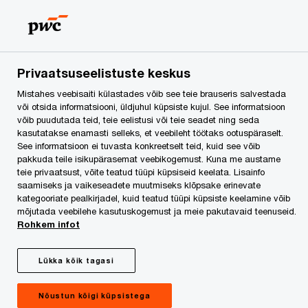
Skip
Skip
to
to
content
footer
PwC Eesti
Press
Uudised
2020. aasta Vastutustundl
Privaatsuseelistuste keskus
Mistahes veebisaiti külastades võib see teie brauseris salvestada
2020. aasta
või otsida informatsiooni, üldjuhul küpsiste kujul. See informatsioon
võib puudutada teid, teie eelistusi või teie seadet ning seda
Vastutustundliku
kasutatakse enamasti selleks, et veebileht töötaks ootuspäraselt.
See informatsioon ei tuvasta konkreetselt teid, kuid see võib
pakkuda teile isikupärasemat veebikogemust. Kuna me austame
Ettevõtluse Indeks on
teie privaatsust, võite teatud tüüpi küpsiseid keelata. Lisainfo
saamiseks ja vaikeseadete muutmiseks klõpsake erinevate
kategooriate pealkirjadel, kuid teatud tüüpi küpsiste keelamine võib
avatud
mõjutada veebilehe kasutuskogemust ja meie pakutavaid teenuseid.
Rohkem infot
Lükka kõik tagasi
Nõustun kõigi küpsistega