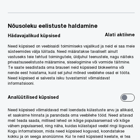
Nõusoleku eelistuste haldamine
Alati aktiivne
Hädavajalikud küpsised
Need küpsised on veebisaidi toimimiseks vajalikud ja neid ei saa meie
süsteemides välja lülitada. Need määratakse tavaliselt ainult
vastuseks teie tehtud toimingutele, üldjuhul teenustele, nagu näiteks
privaatsuseelistuste määramine, sisselogimine või vormide täitmine.
Te saate seadistada oma brauseri neid küpsiseid blokeerima või
nende eest hoiatama, kuid sel juhul mõned veebilehe osad ei tööta.
Need küpsised ei salvesta isiku tuvastamist võimaldavat
informatsiooni.
Üks PwC südameasju nii Eestis kui ka globaalselt
on VASTUTUSTUNDLIK ettevõtlus, mille osas
Analüütilised küpsised
oleme oma panuse andnud paljudes erinevates
Need küpsised võimaldavad meil loendada külastuste arvu ja allikaid,
projektides. Üheks selliseks on ka Eesti üks oma
et saaksime hinnata ja parandada oma veebilehe tööd. Need aitavad
meil teada saada, millised lehed on kõige populaarsemad või kõige
valla kaalukamaid – Vastutustundliku Ettevõtluse
vähem populaarsed, ning näha, kuidas külastajad veebil ringi liiguvad.
märgis ja vastav indeks, mille loomise ja
Kogu informatsioon, mida need küpsised koguvad, koondatakse
kokku ja on seega anonüümne. Kui te neid küpsiseid keelate, ei tea