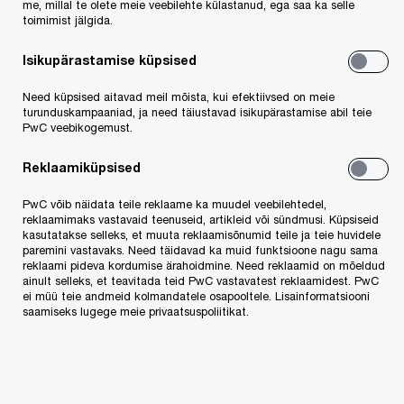
arendamise juures on PwC´l oluline roll. Meie
me, millal te olete meie veebilehte külastanud, ega saa ka selle
toimimist jälgida.
juhtivkonsultant
Tarmo Meresmaa
on üks neist
ekspertidest, kes on selles protsessis saanud
Isikupärastamise küpsised
aastate jooksul abiks olla.
Need küpsised aitavad meil mõista, kui efektiivsed on meie
turunduskampaaniad, ja need täiustavad isikupärastamise abil teie
PwC veebikogemust.
2020. aasta Vastutustundliku Ettevõtluse Indeks
on avatud. Loe lähemalt
SIIT
.
Reklaamiküpsised
PwC võib näidata teile reklaame ka muudel veebilehtedel,
reklaamimaks vastavaid teenuseid, artikleid või sündmusi. Küpsiseid
Võta meiega ühendust
kasutatakse selleks, et muuta reklaamisõnumid teile ja teie huvidele
paremini vastavaks. Need täidavad ka muid funktsioone nagu sama
reklaami pideva kordumise ärahoidmine. Need reklaamid on mõeldud
Kristin Pedak
ainult selleks, et teavitada teid PwC vastavatest reklaamidest. PwC
ei müü teie andmeid kolmandatele osapooltele. Lisainformatsiooni
Turundus- ja kommunikatsioonijuht, PwC Estonia
saamiseks lugege meie privaatsuspoliitikat.
Tel: +372 5561 6705
E-post