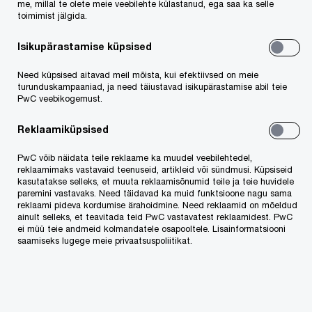
me, millal te olete meie veebilehte külastanud, ega saa ka selle
juhtivkonsultant, juhtimisarvestuse ekspert
toimimist jälgida.
Tarmo Meresmaa
.
Isikupärastamise küpsised
Praegune riigieelarve ei võimalda valitsejatel ja
Need küpsised aitavad meil mõista, kui efektiivsed on meie
turunduskampaaniad, ja need täiustavad isikupärastamise abil teie
juhtidel piisavalt kiiresti ja põhjendatult vastata
PwC veebikogemust.
esilekerkivatele küsimustele ega enda sooritust
Reklaamiküpsised
sügavamalt analüüsida. Ka riigikontroll on juhtinud
korduvalt tähelepanu, et riigieelarvest ja selle
PwC võib näidata teile reklaame ka muudel veebilehtedel,
reklaamimaks vastavaid teenuseid, artikleid või sündmusi. Küpsiseid
seletuskirjast on keeruline välja lugeda, millele
kasutatakse selleks, et muuta reklaamisõnumid teile ja teie huvidele
paremini vastavaks. Need täidavad ka muid funktsioone nagu sama
valitsus riigikogu nõusolekul raha kulutab.
reklaami pideva kordumise ärahoidmine. Need reklaamid on mõeldud
ainult selleks, et teavitada teid PwC vastavatest reklaamidest. PwC
ei müü teie andmeid kolmandatele osapooltele. Lisainformatsiooni
Samuti ei ole riigieelarve materjalides toodud info
saamiseks lugege meie privaatsuspoliitikat.
kohati järjepidev ning see pärsib võimalusi riigi
rahanduslikku olukorda, riigieelarvelisi valikuid ning
eelarveinfot mõista ja ajas võrrelda. On