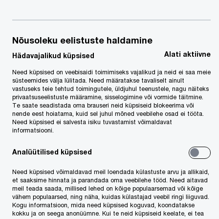
tegevuste
ja valikute
Nõusoleku eelistuste haldamine
erinevaid
Alati aktiivne
Hädavajalikud küpsised
nüansse ja
mõjusid,
Need küpsised on veebisaidi toimimiseks vajalikud ja neid ei saa meie
süsteemides välja lülitada. Need määratakse tavaliselt ainult
vajab riik
vastuseks teie tehtud toimingutele, üldjuhul teenustele, nagu näiteks
privaatsuseelistuste määramine, sisselogimine või vormide täitmine.
täiustatud
Te saate seadistada oma brauseri neid küpsiseid blokeerima või
nende eest hoiatama, kuid sel juhul mõned veebilehe osad ei tööta.
Need küpsised ei salvesta isiku tuvastamist võimaldavat
informatsiooni.
Analüütilised küpsised
Need küpsised võimaldavad meil loendada külastuste arvu ja allikaid,
et saaksime hinnata ja parandada oma veebilehe tööd. Need aitavad
meil teada saada, millised lehed on kõige populaarsemad või kõige
vähem populaarsed, ning näha, kuidas külastajad veebil ringi liiguvad.
Kogu informatsioon, mida need küpsised koguvad, koondatakse
juhtimisarvestust, kirjutab
PwC Advisory
kokku ja on seega anonüümne. Kui te neid küpsiseid keelate, ei tea