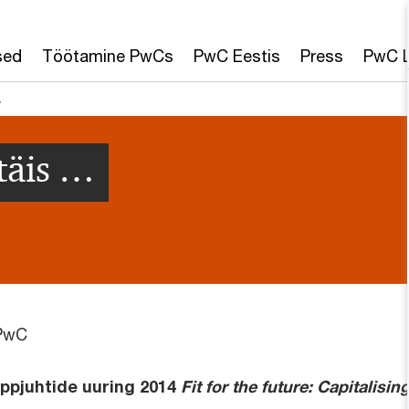
sed
Töötamine PwCs
PwC Eestis
Press
PwC L
…
ltäis …
 PwC
ppjuhtide uuring 2014
Fit for the future: Capitalisin