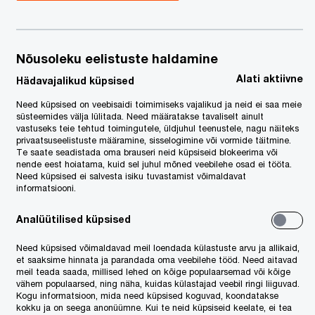
s
Nõusoleku eelistuste haldamine
Alati aktiivne
Hädavajalikud küpsised
Need küpsised on veebisaidi toimimiseks vajalikud ja neid ei saa meie
süsteemides välja lülitada. Need määratakse tavaliselt ainult
vastuseks teie tehtud toimingutele, üldjuhul teenustele, nagu näiteks
privaatsuseelistuste määramine, sisselogimine või vormide täitmine.
is kui
Te saate seadistada oma brauseri neid küpsiseid blokeerima või
nende eest hoiatama, kuid sel juhul mõned veebilehe osad ei tööta.
Need küpsised ei salvesta isiku tuvastamist võimaldavat
informatsiooni.
Analüütilised küpsised
Need küpsised võimaldavad meil loendada külastuste arvu ja allikaid,
ja on
et saaksime hinnata ja parandada oma veebilehe tööd. Need aitavad
le. Oma
meil teada saada, millised lehed on kõige populaarsemad või kõige
vähem populaarsed, ning näha, kuidas külastajad veebil ringi liiguvad.
Kogu informatsioon, mida need küpsised koguvad, koondatakse
kokku ja on seega anonüümne. Kui te neid küpsiseid keelate, ei tea