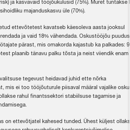
e risk) ja kasvavaid tööjõukulusid (75%). Muret tuntakse 
asihoidliku majanduskasvu üle (70%).
letud ettevõtetest kavatseb käesoleva aasta jooksul
uurendada ja vaid 18% vähendada. Oskustööjõu puudus
töötajate pärast, mis omakorda kajastub ka palkades: 
est plaanib tänavu palku tõsta ja neist viiendik enam 
valitsuse tegevust heidavad juhid ette nõrka
t, mis ei too tööjõuturule piisaval määral vajalike osk
lakse rahul finantssektori stabiilsuse tagamise ja
endamisega.
s on ettevõtjatel kahesed tunded. Ühest küljest ollak
egevusega rahvusvaheliselt konkurentsivõimelise