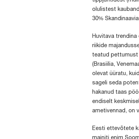
olulistest kauban
30% Skandinaavia
Huvitava trendina
riikide majanduss
teatud pettumust p
(Brasiilia, Venema
olevat üüratu, kui
sageli seda potent
hakanud taas pöö
endiselt keskmise
ametivennad, on 
Eesti ettevõtete k
mainiti enim Soome