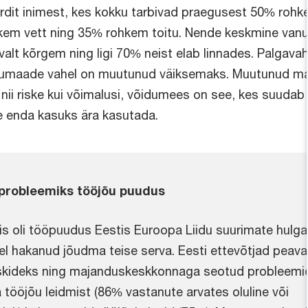
jardit inimest, kes kokku tarbivad praegusest 50% roh
kem vett ning 35% rohkem toitu. Nende keskmine van
alt kõrgem ning ligi 70% neist elab linnades. Palgava
gumaade vahel on muutunud väiksemaks. Muutunud m
 nii riske kui võimalusi, võidumees on see, kes suudab
e enda kasuks ära kasutada.
 probleemiks tööjõu puudus
ktis oli tööpuudus Eestis Euroopa Liidu suurimate hulgas
l hakanud jõudma teise serva. Eesti ettevõtjad peav
riskideks ning majanduskeskkonnaga seotud probleemi
 tööjõu leidmist (86% vastanute arvates oluline või