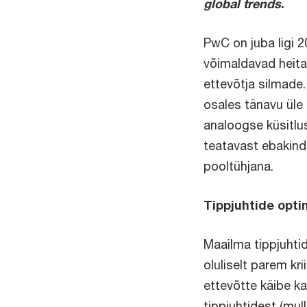
global trends
.
PwC on juba ligi 2
võimaldavad heita
ettevõtja silmade
osales tänavu üle 
analoogse küsitlus
teatavast ebakindl
pooltühjana.
Tippjuhtide opt
Maailma tippjuhti
oluliselt parem kr
ettevõtte käibe k
tippjuhtidest (mul