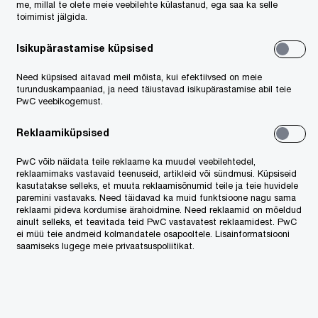
me, millal te olete meie veebilehte külastanud, ega saa ka selle
toimimist jälgida.
iteks
Isikupärastamise küpsised
Need küpsised aitavad meil mõista, kui efektiivsed on meie
d
turunduskampaaniad, ja need täiustavad isikupärastamise abil teie
 on
PwC veebikogemust.
Reklaamiküpsised
 küll
PwC võib näidata teile reklaame ka muudel veebilehtedel,
ase
reklaamimaks vastavaid teenuseid, artikleid või sündmusi. Küpsiseid
kasutatakse selleks, et muuta reklaamisõnumid teile ja teie huvidele
paremini vastavaks. Need täidavad ka muid funktsioone nagu sama
reklaami pideva kordumise ärahoidmine. Need reklaamid on mõeldud
ainult selleks, et teavitada teid PwC vastavatest reklaamidest. PwC
ei müü teie andmeid kolmandatele osapooltele. Lisainformatsiooni
saamiseks lugege meie privaatsuspoliitikat.
s
,