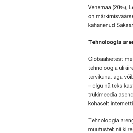
Venemaa (20%), Le
on märkimisväärs
kahanenud Saksam
Tehnoloogia are
Globaalsetest meg
tehnoloogia ülikii
tervikuna, aga võ
– olgu näiteks kas
trükimeedia asend
kohaselt internet
Tehnoloogia areng
muutustel: nii kii