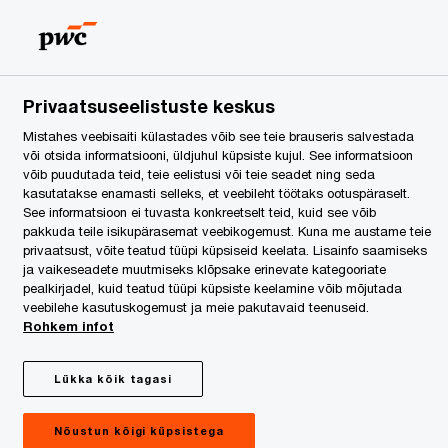
Estonia
ET
Search
egal Services
Privaatsuseelistuste keskus
Mistahes veebisaiti külastades võib see teie brauseris salvestada
või otsida informatsiooni, üldjuhul küpsiste kujul. See informatsioon
võib puudutada teid, teie eelistusi või teie seadet ning seda
kasutatakse enamasti selleks, et veebileht töötaks ootuspäraselt.
See informatsioon ei tuvasta konkreetselt teid, kuid see võib
pakkuda teile isikupärasemat veebikogemust. Kuna me austame teie
privaatsust, võite teatud tüüpi küpsiseid keelata. Lisainfo saamiseks
ja vaikeseadete muutmiseks klõpsake erinevate kategooriate
pealkirjadel, kuid teatud tüüpi küpsiste keelamine võib mõjutada
veebilehe kasutuskogemust ja meie pakutavaid teenuseid.
Rohkem infot
Lükka kõik tagasi
g on
Nõustun kõigi küpsistega