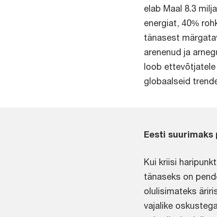
elab Maal 8.3 mil
energiat, 40% roh
tänasest märgatav
arenenud ja arne
loob ettevõtjatele
globaalseid trend
Eesti suurimaks
Kui kriisi haripun
tänaseks on pende
olulisimateks äri
vajalike oskustega