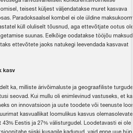
misel, teisest küljest väljendatakse muret kasvava
as. Paradoksaalsel kombel ei ole üldine maksukoor
astatel küll oluliselt tõusnud, aga ettevõtjate ootus ol
langetamise suunas. Eelkõige oodatakse tööjõu maksu
itaks ettevõtete jaoks natukegi leevendada kasvavat
k kasv
delt ka, milliste ärivõimaluste ja geograafiliste turgud
si seovad. Kui mullu oli enimlevinud vastuseks, et k
ks on innovatsioon ja uute toodete või teenuste loo
suurimat kasvuallikat loomulikus kasvus olemasolevate
t 43% Eestis ja 27% välisturgudel. Loodetavasti ei ole 
tsioonitahe siiski kusagile kadunud, vaid enne uue hü