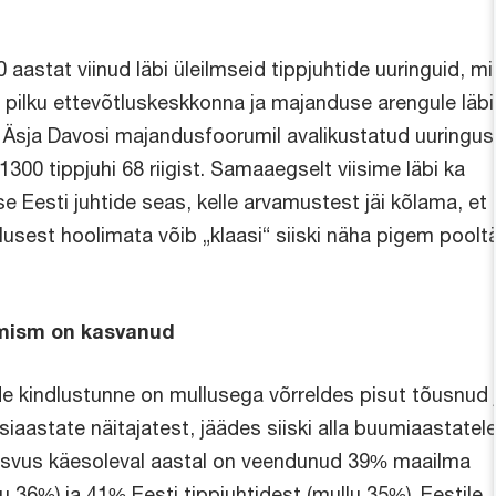
0 aastat viinud läbi üleilmseid tippjuhtide uuringuid, mi
 pilku ettevõtluskeskkonna ja majanduse arengule läbi
. Äsja Davosi majandusfoorumil avalikustatud uuringus
1300 tippjuhi 68 riigist. Samaaegselt viisime läbi ka
e Eesti juhtide seas, kelle arvamustest jäi kõlama, et
usest hoolimata võib „klaasi“ siiski näha pigem pooltä
imism on kasvanud
de kindlustunne on mullusega võrreldes pisut tõusnud 
iisiaastate näitajatest, jäädes siiski alla buumiaastate
asvus käesoleval aastal on veendunud 39% maailma
lu 36%) ja 41% Eesti tippjuhtidest (mullu 35%). Eestile