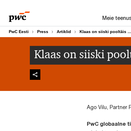
Skip
Skip
to
to
Meie teenu
content
footer
PwC Eesti
Press
Artiklid
Klaas on siiski pooltäis 
Klaas on siiski poo
Ago Vilu, Partner
PwC globaalne ti