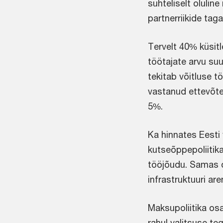
suhteliselt olulin
partnerriikide tag
Tervelt 40% küsit
töötajate arvu s
tekitab võitluse 
vastanud ettevõtet
5%.
Ka hinnates Eesti 
kutseõppepoliitika
tööjõudu. Samas ol
infrastruktuuri ar
Maksupoliitika osa
rahul valitsuse t