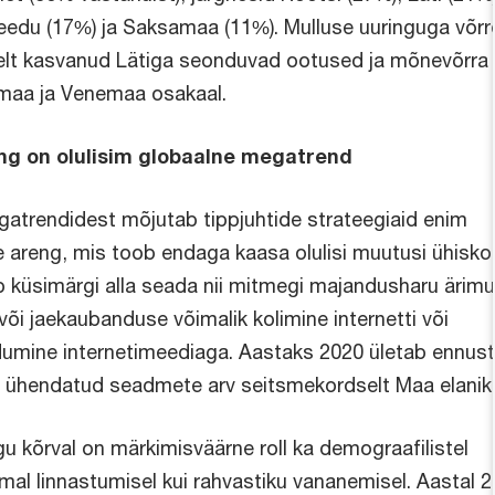
edu (17%) ja Saksamaa (11%). Mulluse uuringuga võrr
elt kasvanud Lätiga seonduvad ootused ja mõnevõrra
aa ja Venemaa osakaal.
ng on olulisim globaalne megatrend
atrendidest mõjutab tippjuhtide strateegiaid enim
re areng, mis toob endaga kaasa olulisi muutusi ühisk
ib küsimärgi alla seada nii mitmegi majandusharu ärimu
või jaekaubanduse võimalik kolimine internetti või
umine internetimeediaga. Aastaks 2020 ületab ennus
ti ühendatud seadmete arv seitsmekordselt Maa elanike
u kõrval on märkimisväärne roll ka demograafilistel
remal linnastumisel kui rahvastiku vananemisel. Aastal 