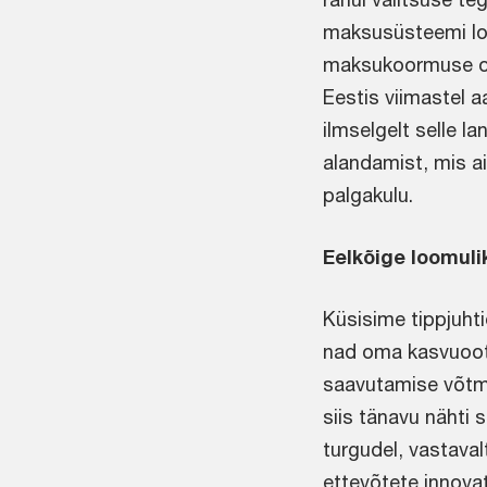
maksusüsteemi loo
maksukoormuse os
Eestis viimastel a
ilmselgelt selle 
alandamist, mis a
palgakulu.
Eelkõige loomuli
Küsisime tippjuhti
nad oma kasvuootu
saavutamise võtme
siis tänavu nähti 
turgudel, vastaval
ettevõtete innova