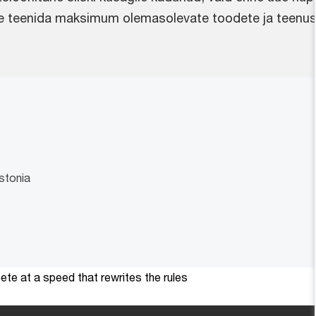
e teenida maksimum olemasolevate toodete ja teenus
stonia
te at a speed that rewrites the rules