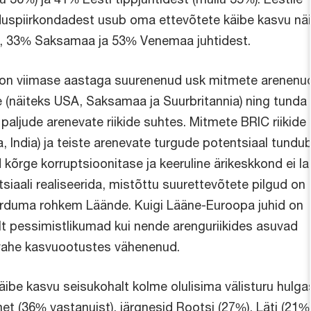
duspiirkondadest usub oma ettevõtete käibe kasvu nä
, 33% Saksamaa ja 53% Venemaa juhtidest.
 on viimase aastaga suurenenud usk mitmete arenenu
e (näiteks USA, Saksamaa ja Suurbritannia) ning tunda
aljude arenevate riikide suhtes. Mitmete BRIC riikide
a, India) ja teiste arenevate turgude potentsiaal tundub
d kõrge korruptsioonitase ja keeruline ärikeskkond ei l
siaali realiseerida, mistõttu suurettevõtete pilgud on
rduma rohkem Läände. Kuigi Lääne-Euroopa juhid on
lt pessimistlikumad kui nende arenguriikides asuvad
vahe kasvuootustes vähenenud.
äibe kasvu seisukohalt kolme olulisima välisturu hulga
t (36% vastanuist), järgnesid Rootsi (27%), Läti (21%)