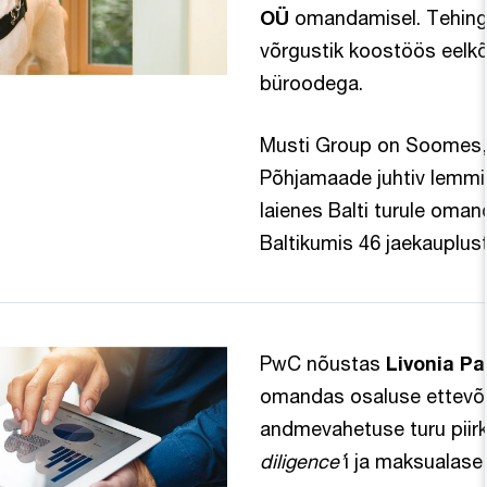
OÜ
omandamisel. Tehingut
võrgustik koostöös eelkõ
büroodega.
Musti Group on Soomes, 
Põhjamaade juhtiv lemmi
laienes Balti turule oman
Baltikumis 46 jaekauplust 
PwC nõustas
Livonia Pa
omandas osaluse ettevõ
andmevahetuse turu piirkon
diligence’
i ja maksualas