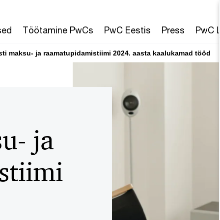
sed
Töötamine PwCs
PwC Eestis
Press
PwC L
ti maksu- ja raamatupidamistiimi 2024. aasta kaalukamad tööd
u- ja
tiimi