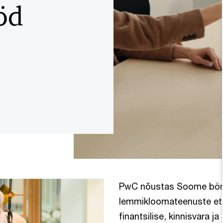
öd
PwC nõustas Soome börsi
lemmikloomateenuste et
finantsilise, kinnisvara 