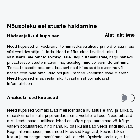
Nõusoleku eelistuste haldamine
Alati aktiivne
Hädavajalikud küpsised
Need küpsised on veebisaidi toimimiseks vajalikud ja neid ei saa meie
süsteemides välja lülitada. Need määratakse tavaliselt ainult
vastuseks teie tehtud toimingutele, üldjuhul teenustele, nagu näiteks
privaatsuseelistuste määramine, sisselogimine või vormide täitmine.
Te saate seadistada oma brauseri neid küpsiseid blokeerima või
nende eest hoiatama, kuid sel juhul mõned veebilehe osad ei tööta.
Need küpsised ei salvesta isiku tuvastamist võimaldavat
informatsiooni.
Analüütilised küpsised
Need küpsised võimaldavad meil loendada külastuste arvu ja allikaid,
et saaksime hinnata ja parandada oma veebilehe tööd. Need aitavad
l noteeritud
meil teada saada, millised lehed on kõige populaarsemad või kõige
tevõtet
Musti Group,
viies läbi
vähem populaarsed, ning näha, kuidas külastajad veebil ringi liiguvad.
Kogu informatsioon, mida need küpsised koguvad, koondatakse
ja maksualase
due diligence’
i
Pet City
kokku ja on seega anonüümne. Kui te neid küpsiseid keelate, ei tea