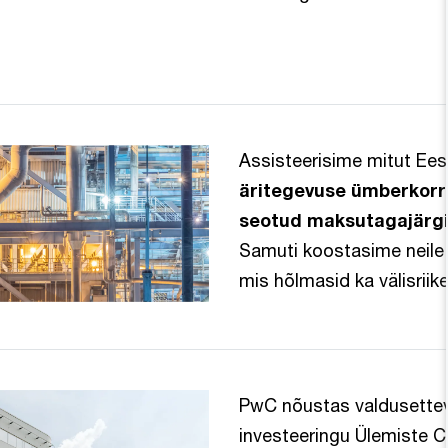
Assisteerisime mitut Eest
äritegevuse ümberkorr
seotud maksutagajärgi
Samuti koostasime neile
mis hõlmasid ka välisriike
PwC nõustas valdusette
investeeringu Ülemiste C