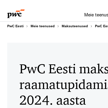
Skip
Skip
to
to
Meie teenu
content
footer
PwC Eesti
Meie teenused
Maksuteenused
PwC Ees
PwC Eesti maks
raamatupidamis
2024. aasta