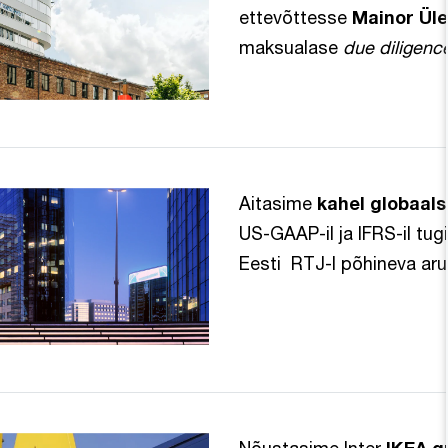
ettevõttesse
Mainor Ül
maksualase
due diligenc
Aitasime
kahel globaals
US-GAAP-il ja IFRS-il tu
Eesti RTJ-l põhineva ar