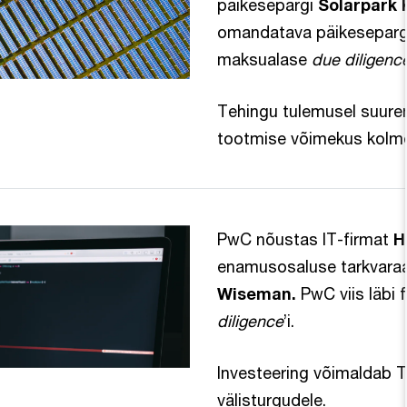
päikesepargi
Solarpark 
omandatava päikesepargi 
maksualase
due diligenc
Tehingu tulemusel suure
tootmise võimekus kolm
PwC nõustas IT-firmat
H
enamusosaluse tarkvara
Wiseman.
PwC viis läbi 
diligence
’i.
Investeering võimaldab T
välisturgudele.