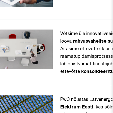
Võtsime üle innovatiivse
loova
rahvusvahelise s
Aitasime ettevõttel läbi
raamatupidamisprotsesse
läbipaistvamat finantsju
ettevõtte
konsolideerit
PwC nõustas Latvenergo 
Elektrum Eesti,
kes sõl