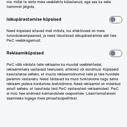
me, millal te olete meie veebilehte külastanud, ega saa ka selle
 aitas viia läbi PwC globaalne
toimimist jälgida.
ige Soome, Eesti, Läti ja Leedu
Isikupärastamise küpsised
Need küpsised aitavad meil mõista, kui efektiivsed on meie
turunduskampaaniad, ja need täiustavad isikupärastamise abil teie
Rootsis ja Norras tegutsev
PwC veebikogemust.
kloomateenuste ettevõte, mis
Reklaamiküpsised
dades Pet City, mis opereerib
ja 16 veterinaarkliinikut.
PwC võib näidata teile reklaame ka muudel veebilehtedel,
reklaamimaks vastavaid teenuseid, artikleid või sündmusi. Küpsiseid
kasutatakse selleks, et muuta reklaamisõnumid teile ja teie huvidele
paremini vastavaks. Need täidavad ka muid funktsioone nagu sama
reklaami pideva kordumise ärahoidmine. Need reklaamid on mõeldud
ainult selleks, et teavitada teid PwC vastavatest reklaamidest. PwC
ei müü teie andmeid kolmandatele osapooltele. Lisainformatsiooni
rtners Erakapitalifondi
, kes
saamiseks lugege meie privaatsuspoliitikat.
ttes
Telema,
mis on elektroonilise
dlik liider, viies läbi finants
due
e
due diligence
’i.