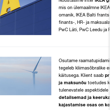
Nõustasime Inter
IKEA g
mis on ülemaailmne IKEA f
omanik, IKEA Balti frant
finants-, HR- ja maksual
PwC Läti, PwC Leedu ja 
Osutame raamatupidamist
tegeleb kliimasõbralike 
käitusega. Klient saab
pr
ja maksunõu
toetudes k
tulenevatele aspektidele
detailsemad ja keeruk
kajastamise osas on ko