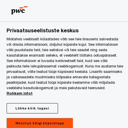
Estonia
ET
Search
egal Services
Privaatsuseelistuste keskus
Mistahes veebisaiti külastades võib see teie brauseris salvestada
või otsida informatsiooni, üldjuhul küpsiste kujul. See informatsioon
võib puudutada teid, teie eelistusi või teie seadet ning seda
kasutatakse enamasti selleks, et veebileht töötaks ootuspäraselt.
See informatsioon ei tuvasta konkreetselt teid, kuid see võib
pakkuda teile isikupärasemat veebikogemust. Kuna me austame teie
privaatsust, võite teatud tüüpi küpsiseid keelata. Lisainfo saamiseks
ja vaikeseadete muutmiseks klõpsake erinevate kategooriate
pealkirjadel, kuid teatud tüüpi küpsiste keelamine võib mõjutada
veebilehe kasutuskogemust ja meie pakutavaid teenuseid.
Rohkem infot
Lükka kõik tagasi
Nõustun kõigi küpsistega