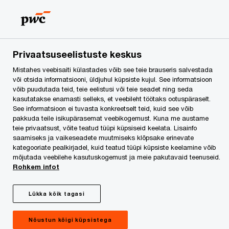
Skip
Skip
to
to
content
footer
PwC Eesti
Konverentsid ja koolitused
Toimunud koolit
Privaatsuseelistuste keskus
Mistahes veebisaiti külastades võib see teie brauseris salvestada
ESG koolitus: Kuidas
või otsida informatsiooni, üldjuhul küpsiste kujul. See informatsioon
võib puudutada teid, teie eelistusi või teie seadet ning seda
kasutatakse enamasti selleks, et veebileht töötaks ootuspäraselt.
muuta äritegevus
See informatsioon ei tuvasta konkreetselt teid, kuid see võib
pakkuda teile isikupärasemat veebikogemust. Kuna me austame
jätkusuutlikumaks?
teie privaatsust, võite teatud tüüpi küpsiseid keelata. Lisainfo
saamiseks ja vaikeseadete muutmiseks klõpsake erinevate
kategooriate pealkirjadel, kuid teatud tüüpi küpsiste keelamine võib
mõjutada veebilehe kasutuskogemust ja meie pakutavaid teenuseid.
Rohkem infot
Lükka kõik tagasi
Nõustun kõigi küpsistega