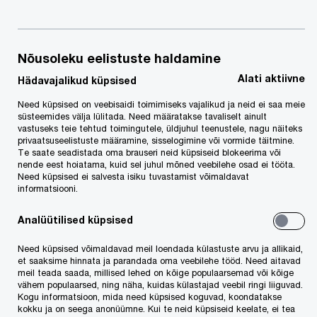
PwC ESG seminar äritegevuse
jätkusuutlikumaks muutmine
Nõusoleku eelistuste haldamine
Alati aktiivne
Liitu PwC teadmistepagasiga ja telli oma e-postkasti
Hädavajalikud küpsised
uudiskirju:
Need küpsised on veebisaidi toimimiseks vajalikud ja neid ei saa meie
koolitusinfo, maksuteated,
süsteemides välja lülitada. Need määratakse tavaliselt ainult
vastuseks teie tehtud toimingutele, üldjuhul teenustele, nagu näiteks
õigusuudised
privaatsuseelistuste määramine, sisselogimine või vormide täitmine.
Te saate seadistada oma brauseri neid küpsiseid blokeerima või
nende eest hoiatama, kuid sel juhul mõned veebilehe osad ei tööta.
Need küpsised ei salvesta isiku tuvastamist võimaldavat
informatsiooni.
Võta meiega ühendust
Analüütilised küpsised
PwC Tallinn
Need küpsised võimaldavad meil loendada külastuste arvu ja allikaid,
Tallinn, PwC Estonia
et saaksime hinnata ja parandada oma veebilehe tööd. Need aitavad
Tel: +372 6141 800
meil teada saada, millised lehed on kõige populaarsemad või kõige
vähem populaarsed, ning näha, kuidas külastajad veebil ringi liiguvad.
E-post
Kogu informatsioon, mida need küpsised koguvad, koondatakse
kokku ja on seega anonüümne. Kui te neid küpsiseid keelate, ei tea