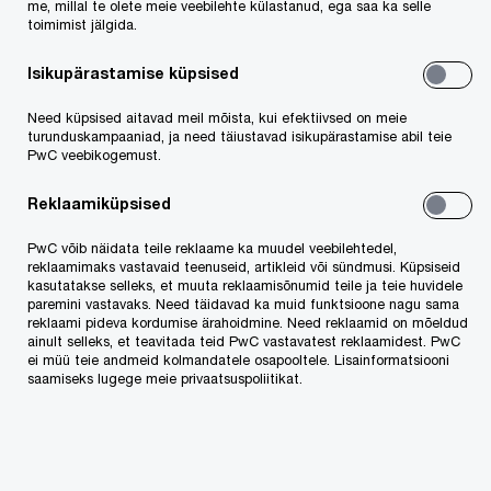
me, millal te olete meie veebilehte külastanud, ega saa ka selle
toimimist jälgida.
We help you meet tomorrow’s tech demands
so you can
compete at a speed that rewrites the rules
Isikupärastamise küpsised
See how
Need küpsised aitavad meil mõista, kui efektiivsed on meie
Follow us
turunduskampaaniad, ja need täiustavad isikupärastamise abil teie
PwC veebikogemust.
Reklaamiküpsised
PwC võib näidata teile reklaame ka muudel veebilehtedel,
reklaamimaks vastavaid teenuseid, artikleid või sündmusi. Küpsiseid
kasutatakse selleks, et muuta reklaamisõnumid teile ja teie huvidele
paremini vastavaks. Need täidavad ka muid funktsioone nagu sama
reklaami pideva kordumise ärahoidmine. Need reklaamid on mõeldud
PwC Eesti
Konverentsid ja koolitused
ainult selleks, et teavitada teid PwC vastavatest reklaamidest. PwC
ei müü teie andmeid kolmandatele osapooltele. Lisainformatsiooni
saamiseks lugege meie privaatsuspoliitikat.
Meie teenused