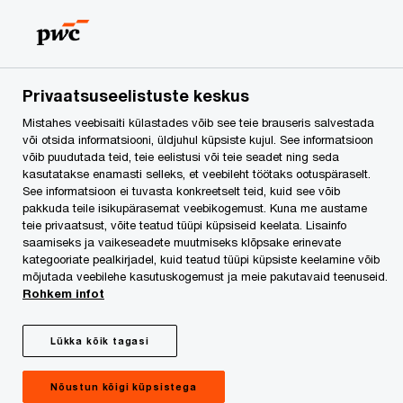
Skip
Skip
to
to
content
footer
PwC Eesti
Konverentsid ja koolitused
Toimunud koolit
Privaatsuseelistuste keskus
Mistahes veebisaiti külastades võib see teie brauseris salvestada
ESG koolitus: ESG
või otsida informatsiooni, üldjuhul küpsiste kujul. See informatsioon
võib puudutada teid, teie eelistusi või teie seadet ning seda
kasutatakse enamasti selleks, et veebileht töötaks ootuspäraselt.
raporteerimine
See informatsioon ei tuvasta konkreetselt teid, kuid see võib
pakkuda teile isikupärasemat veebikogemust. Kuna me austame
teie privaatsust, võite teatud tüüpi küpsiseid keelata. Lisainfo
saamiseks ja vaikeseadete muutmiseks klõpsake erinevate
kategooriate pealkirjadel, kuid teatud tüüpi küpsiste keelamine võib
mõjutada veebilehe kasutuskogemust ja meie pakutavaid teenuseid.
Rohkem infot
Lükka kõik tagasi
PwC ESG seminar raporteerimisest
Nõustun kõigi küpsistega