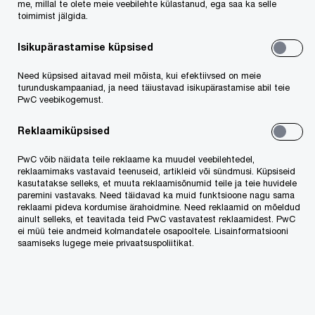
compete at a speed that rewrites the rules
me, millal te olete meie veebilehte külastanud, ega saa ka selle
toimimist jälgida.
See how
Follow us
Isikupärastamise küpsised
Need küpsised aitavad meil mõista, kui efektiivsed on meie
turunduskampaaniad, ja need täiustavad isikupärastamise abil teie
PwC veebikogemust.
Reklaamiküpsised
PwC võib näidata teile reklaame ka muudel veebilehtedel,
reklaamimaks vastavaid teenuseid, artikleid või sündmusi. Küpsiseid
PwC Eesti
Konverentsid ja koolitused
kasutatakse selleks, et muuta reklaamisõnumid teile ja teie huvidele
paremini vastavaks. Need täidavad ka muid funktsioone nagu sama
reklaami pideva kordumise ärahoidmine. Need reklaamid on mõeldud
ainult selleks, et teavitada teid PwC vastavatest reklaamidest. PwC
ei müü teie andmeid kolmandatele osapooltele. Lisainformatsiooni
Meie teenused
saamiseks lugege meie privaatsuspoliitikat.
Audiitorkontroll
Tehingute nõustamine