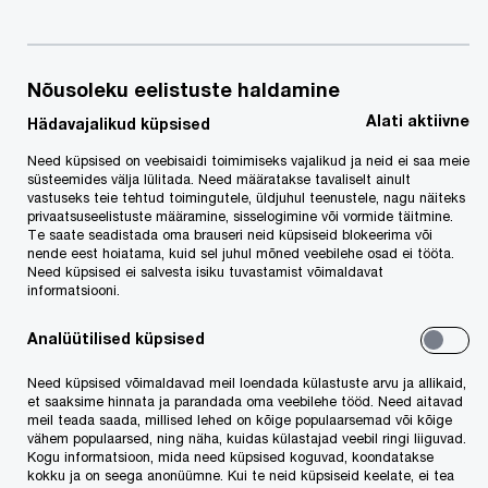
Liitu PwC teadmistepagasiga ja telli oma e-postkasti
uudiskirju:
Nõusoleku eelistuste haldamine
koolitusinfo, maksuteated,
Alati aktiivne
Hädavajalikud küpsised
õigusuudised
Need küpsised on veebisaidi toimimiseks vajalikud ja neid ei saa meie
süsteemides välja lülitada. Need määratakse tavaliselt ainult
vastuseks teie tehtud toimingutele, üldjuhul teenustele, nagu näiteks
privaatsuseelistuste määramine, sisselogimine või vormide täitmine.
Võta meiega ühendust
Te saate seadistada oma brauseri neid küpsiseid blokeerima või
nende eest hoiatama, kuid sel juhul mõned veebilehe osad ei tööta.
Need küpsised ei salvesta isiku tuvastamist võimaldavat
PwC Tallinn
informatsiooni.
Tallinn, PwC Estonia
Analüütilised küpsised
Tel: +372 6141 800
E-post
Need küpsised võimaldavad meil loendada külastuste arvu ja allikaid,
et saaksime hinnata ja parandada oma veebilehe tööd. Need aitavad
meil teada saada, millised lehed on kõige populaarsemad või kõige
vähem populaarsed, ning näha, kuidas külastajad veebil ringi liiguvad.
Kogu informatsioon, mida need küpsised koguvad, koondatakse
We help you meet tomorrow’s tech demands
so you can
kokku ja on seega anonüümne. Kui te neid küpsiseid keelate, ei tea